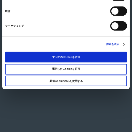
大きい地図を見る
択
所在地
〒980-6003 仙台市青葉区中央四丁目6番1号 SS30 3階
統計
TEL
022-261-4171
最寄駅
JR「仙台駅」西口より徒歩10分
マーケティング
© Japan Pulp & Paper Co., Ltd.
詳細を表示
すべてのCookieを許可
選択したCookieを許可
必須Cookieのみを使用する