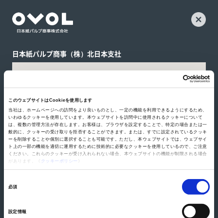
日本紙パルプ商事（株）北日本支社
このウェブサイトはCookieを使用します
当社は、ホームページへの訪問をより良いものとし、一定の機能を利用できるようにするため、
いわゆるクッキーを使用しています。本ウェブサイトを訪問中に使用されるクッキーについて
は、複数の管理方法が存在します。お客様は、ブラウザを設定することで、特定の場合または一
般的に、クッキーの受け取りを拒否することができます。または、すでに設定されているクッキ
ーを削除することや個別に選択することも可能です。ただし、本ウェブサイトでは、ウェブサイ
ト上の一部の機能を適切に運用するために技術的に必要なクッキーを使用しているので、ご注意
ください。これらのクッキーが受け入れられない場合、本ウェブサイトの機能が制限される場合
があります。《
クッキーポリシー
》
同
必須
意
の
設定情報
選