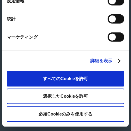
設定情報
大きい地図を見る
択
所在地
〒541-0048 大阪市中央区瓦町一丁目6番10号
TEL
06-6203-2351
統計
最寄駅
市営地下鉄堺筋線「北浜駅」5番出口より徒歩5分
市営地下鉄堺筋線「堺筋本町駅」12番出口より徒歩4分
マーケティング
市営地下鉄御堂筋線「淀屋橋駅」11番出口より徒歩12分
市営地下鉄御堂筋線「本町駅」1番出口より徒歩10分
© Japan Pulp & Paper Co., Ltd.
詳細を表示
すべてのCookieを許可
選択したCookieを許可
必須Cookieのみを使用する