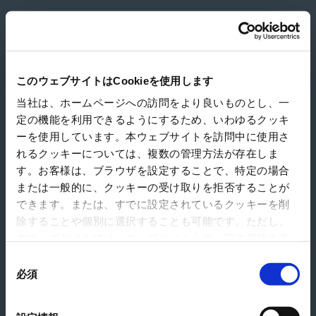
日本紙パルプ商事（株）関西支社
このウェブサイトはCookieを使用します
当社は、ホームページへの訪問をより良いものとし、一
定の機能を利用できるようにするため、いわゆるクッキ
ーを使用しています。本ウェブサイトを訪問中に使用さ
れるクッキーについては、複数の管理方法が存在しま
す。お客様は、ブラウザを設定することで、特定の場合
または一般的に、クッキーの受け取りを拒否することが
できます。または、すでに設定されているクッキーを削
除することや個別に選択することも可能です。ただし、
本ウェブサイトでは、ウェブサイト上の一部の機能を適
切に運用するために技術的に必要なクッキーを使用して
同
いるので、ご注意ください。これらのクッキーが受け入
必須
意
れられない場合、本ウェブサイトの機能が制限される場
の
合があります。《
クッキーポリシー
》
選