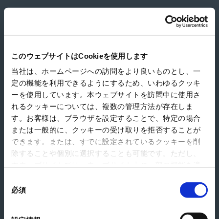
株式会社吉本洋紙店
このウェブサイトはCookieを使用します
当社は、ホームページへの訪問をより良いものとし、一
定の機能を利用できるようにするため、いわゆるクッキ
ーを使用しています。本ウェブサイトを訪問中に使用さ
れるクッキーについては、複数の管理方法が存在しま
す。お客様は、ブラウザを設定することで、特定の場合
または一般的に、クッキーの受け取りを拒否することが
できます。または、すでに設定されているクッキーを削
除することや個別に選択することも可能です。ただし、
本ウェブサイトでは、ウェブサイト上の一部の機能を適
切に運用するために技術的に必要なクッキーを使用して
同
いるので、ご注意ください。これらのクッキーが受け入
必須
意
れられない場合、本ウェブサイトの機能が制限される場
の
合があります。《
クッキーポリシー
》
選