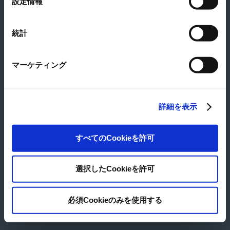
設定情報
大きい地図を見る
択
所在地
東京都中央区新富1-13-21
Tel
03-3551-4141
統計
Fax
03-3551-3939
マーケティング
© Japan Pulp & Paper Co., Ltd.
詳細を表示
すべてのCookieを許可
選択したCookieを許可
必須Cookieのみを使用する