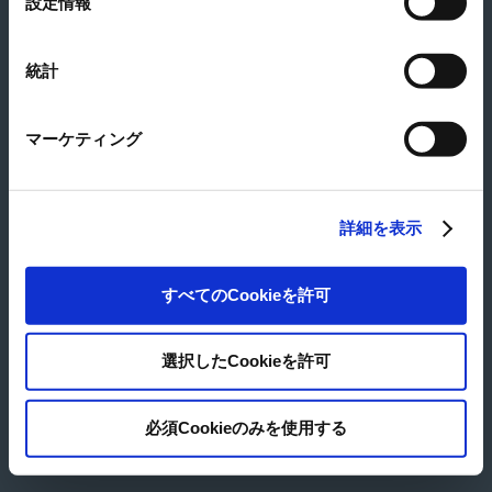
設定情報
大きい地図を見る
択
所在地
東京都中央区勝どき3-12-1 フォアフロントタワー4階
Tel
03-5548-4065
統計
Fax
03-3534-3555
マーケティング
© Japan Pulp & Paper Co., Ltd.
詳細を表示
すべてのCookieを許可
選択したCookieを許可
必須Cookieのみを使用する