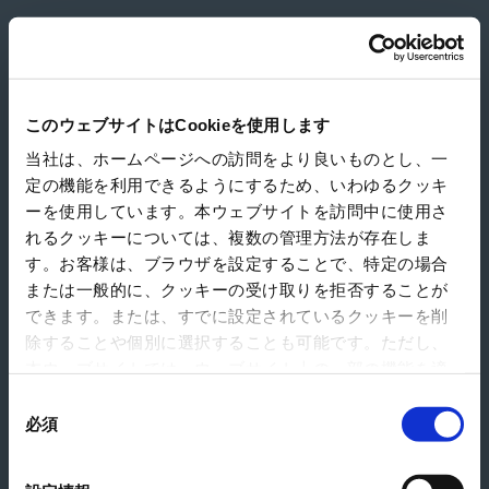
ＪＰトランスポートサービス株式会社
このウェブサイトはCookieを使用します
当社は、ホームページへの訪問をより良いものとし、一
定の機能を利用できるようにするため、いわゆるクッキ
ーを使用しています。本ウェブサイトを訪問中に使用さ
れるクッキーについては、複数の管理方法が存在しま
す。お客様は、ブラウザを設定することで、特定の場合
または一般的に、クッキーの受け取りを拒否することが
できます。または、すでに設定されているクッキーを削
除することや個別に選択することも可能です。ただし、
本ウェブサイトでは、ウェブサイト上の一部の機能を適
切に運用するために技術的に必要なクッキーを使用して
同
いるので、ご注意ください。これらのクッキーが受け入
必須
意
れられない場合、本ウェブサイトの機能が制限される場
の
合があります。《
クッキーポリシー
》
選