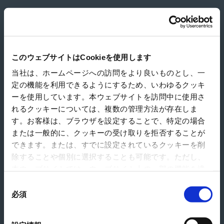
JP Asian Electronics Materials(M) Sdn. Bhd.
このウェブサイトはCookieを使用します
当社は、ホームページへの訪問をより良いものとし、一
定の機能を利用できるようにするため、いわゆるクッキ
ーを使用しています。本ウェブサイトを訪問中に使用さ
れるクッキーについては、複数の管理方法が存在しま
す。お客様は、ブラウザを設定することで、特定の場合
または一般的に、クッキーの受け取りを拒否することが
できます。または、すでに設定されているクッキーを削
除することや個別に選択することも可能です。ただし、
本ウェブサイトでは、ウェブサイト上の一部の機能を適
切に運用するために技術的に必要なクッキーを使用して
同
いるので、ご注意ください。これらのクッキーが受け入
必須
意
れられない場合、本ウェブサイトの機能が制限される場
の
合があります。《
クッキーポリシー
》
選