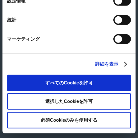
設定情報
大きい地図を見る
択
所在地
Level 33, Ilham Tower, No.8, Jalan Binjai, 50450 Kuala Lumpur,
Malaysia
統計
Tel
+60-3-21696318
© Japan Pulp & Paper Co., Ltd.
マーケティング
詳細を表示
すべてのCookieを許可
選択したCookieを許可
必須Cookieのみを使用する