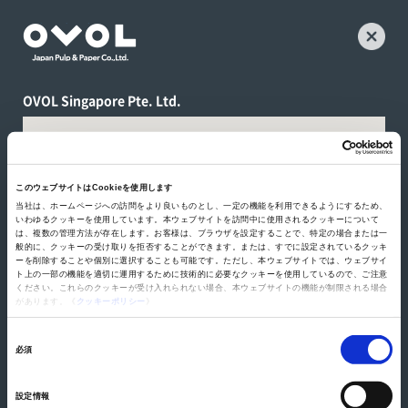
OVOL Singapore Pte. Ltd.
このウェブサイトはCookieを使用します
当社は、ホームページへの訪問をより良いものとし、一定の機能を利用できるようにするため、
いわゆるクッキーを使用しています。本ウェブサイトを訪問中に使用されるクッキーについて
は、複数の管理方法が存在します。お客様は、ブラウザを設定することで、特定の場合または一
般的に、クッキーの受け取りを拒否することができます。または、すでに設定されているクッキ
ーを削除することや個別に選択することも可能です。ただし、本ウェブサイトでは、ウェブサイ
ト上の一部の機能を適切に運用するために技術的に必要なクッキーを使用しているので、ご注意
ください。これらのクッキーが受け入れられない場合、本ウェブサイトの機能が制限される場合
があります。《
クッキーポリシー
》
同
必須
意
の
設定情報
選