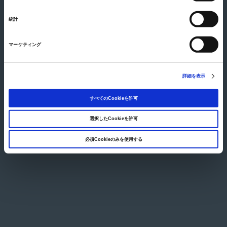
View large map
択
76 Pioneer Road, #05-05, Singapore 639577
統計
Tel
+65-67380888
Fax
+65-62828333
マーケティング
© Japan Pulp & Paper Co., Ltd.
詳細を表示
すべてのCookieを許可
選択したCookieを許可
必須Cookieのみを使用する