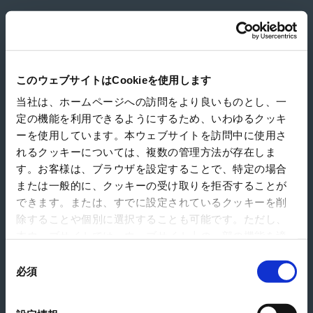
Misuzushigyo Co., Ltd.
このウェブサイトはCookieを使用します
当社は、ホームページへの訪問をより良いものとし、一
定の機能を利用できるようにするため、いわゆるクッキ
ーを使用しています。本ウェブサイトを訪問中に使用さ
れるクッキーについては、複数の管理方法が存在しま
す。お客様は、ブラウザを設定することで、特定の場合
または一般的に、クッキーの受け取りを拒否することが
できます。または、すでに設定されているクッキーを削
除することや個別に選択することも可能です。ただし、
本ウェブサイトでは、ウェブサイト上の一部の機能を適
切に運用するために技術的に必要なクッキーを使用して
同
いるので、ご注意ください。これらのクッキーが受け入
必須
意
れられない場合、本ウェブサイトの機能が制限される場
の
合があります。《
クッキーポリシー
》
選