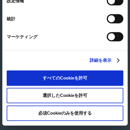
設定情報
View large map
択
3-2-1 Mishima, Settsu-shi, Osaka, 566-0022 Japan
Tel
06-6383-1234
統計
Fax
06-6381-0762
マーケティング
© Japan Pulp & Paper Co., Ltd.
詳細を表示
すべてのCookieを許可
選択したCookieを許可
必須Cookieのみを使用する