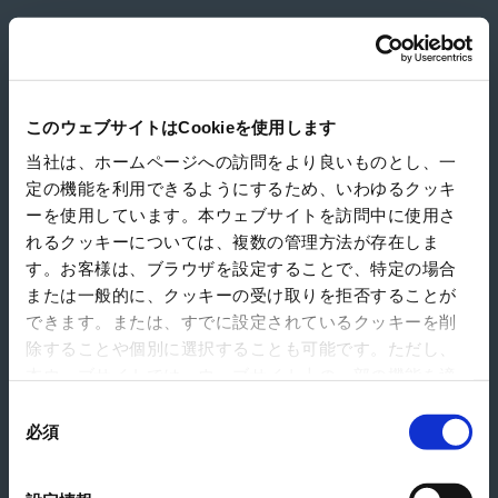
Japan Pulp & Paper Co., Ltd. - Hanoi Representative Office
このウェブサイトはCookieを使用します
当社は、ホームページへの訪問をより良いものとし、一
定の機能を利用できるようにするため、いわゆるクッキ
ーを使用しています。本ウェブサイトを訪問中に使用さ
れるクッキーについては、複数の管理方法が存在しま
す。お客様は、ブラウザを設定することで、特定の場合
または一般的に、クッキーの受け取りを拒否することが
できます。または、すでに設定されているクッキーを削
除することや個別に選択することも可能です。ただし、
本ウェブサイトでは、ウェブサイト上の一部の機能を適
切に運用するために技術的に必要なクッキーを使用して
同
いるので、ご注意ください。これらのクッキーが受け入
必須
意
れられない場合、本ウェブサイトの機能が制限される場
の
合があります。《
クッキーポリシー
》
選