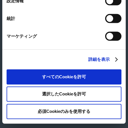
設定情報
View large map
択
11 Floor, Ladeco building, 266 Doi Can Street, Ngoc Ha ward, Hanoi,
Vietnam
統計
Tel
+84-24-3795-4253, 4254
Fax
+84-24-3795-4255
マーケティング
© Japan Pulp & Paper Co., Ltd.
詳細を表示
すべてのCookieを許可
選択したCookieを許可
必須Cookieのみを使用する