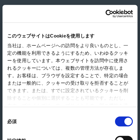
BJ Ball Limited
このウェブサイトはCookieを使用します
当社は、ホームページへの訪問をより良いものとし、一
定の機能を利用できるようにするため、いわゆるクッキ
ーを使用しています。本ウェブサイトを訪問中に使用さ
れるクッキーについては、複数の管理方法が存在しま
す。お客様は、ブラウザを設定することで、特定の場合
または一般的に、クッキーの受け取りを拒否することが
できます。または、すでに設定されているクッキーを削
除することや個別に選択することも可能です。ただし、
本ウェブサイトでは、ウェブサイト上の一部の機能を適
切に運用するために技術的に必要なクッキーを使用して
同
いるので、ご注意ください。これらのクッキーが受け入
必須
意
れられない場合、本ウェブサイトの機能が制限される場
の
合があります。《
クッキーポリシー
》
選