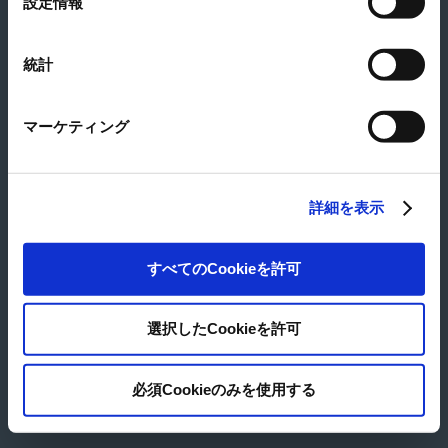
設定情報
View large map
択
121 Hugo Johnston Drive, Penrose, Auckland, 1061, NZ
Tel
+64-9-579-0050
統計
Fax
+64-9-525-1382
マーケティング
© Japan Pulp & Paper Co., Ltd.
詳細を表示
すべてのCookieを許可
選択したCookieを許可
必須Cookieのみを使用する