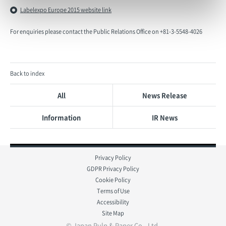
Labelexpo Europe 2015 website link
For enquiries please contact the Public Relations Office on +81-3-5548-4026
Back to index
All
News Release
Information
IR News
Privacy Policy
GDPR Privacy Policy
Cookie Policy
Terms of Use
Accessibility
Site Map
© Japan Pulp & Paper Co., Ltd.