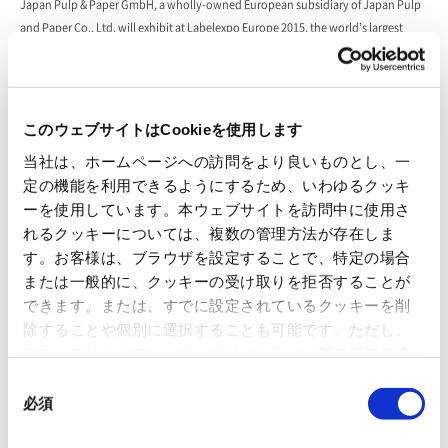
Japan Pulp & Paper GmbH, a wholly-owned European subsidiary of Japan Pulp
and Paper Co., Ltd. will exhibit at Labelexpo Europe 2015, the world’s largest
event for the label and packaging industry, to be held from Sept. 29 to Oct. 2,
2015 at Brussels Expo.
We will present a comprehensive range of innovative products, covering the
このウェブサイトはCookieを使用します
entire label manufacturing process, including: face-stock + adhesives + release
当社は、ホームページへの訪問をより良いものとし、一
coatings + release liners.
定の機能を利用できるようにするため、いわゆるクッキ
Please also visit us if you are interested in our comprehensive proposal for
ーを使用しています。本ウェブサイトを訪問中に使用さ
various solutions!
れるクッキーについては、複数の管理方法が存在しま
Everyone is very welcome. You will find us at Hall 5 D22!
す。お客様は、ブラウザを設定することで、特定の場合
または一般的に、クッキーの受け取りを拒否することが
できます。または、すでに設定されているクッキーを削
除することや個別に選択することも可能です。ただし、
本ウェブサイトでは、ウェブサイト上の一部の機能を適
切に運用するために技術的に必要なクッキーを使用して
同
いるので、ご注意ください。これらのクッキーが受け入
必須
意
れられない場合、本ウェブサイトの機能が制限される場
の