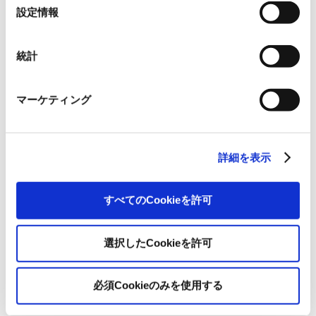
合があります。《
クッキーポリシー
》
選
設定情報
択
統計
マーケティング
Labelexpo Europe 2015
詳細を表示
Date
September 29 - October 2, 2015
OpeningTimes
すべてのCookieを許可
10:00-18:00 (Friday 10:00-16:00)
Location
Brussels Expo
選択したCookieを許可
Booth
5D22 in Hall 5
必須Cookieのみを使用する