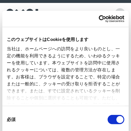
ENG
JPN
Home
News
Disclosure Based on TCFD Recommendations
このウェブサイトはCookieを使用します
News Release
当社は、ホームページへの訪問をより良いものとし、一
定の機能を利用できるようにするため、いわゆるクッキ
ーを使用しています。本ウェブサイトを訪問中に使用さ
The information provided herein was current at the time of its announcement.
れるクッキーについては、複数の管理方法が存在しま
Please note that this information may be subject to change without notice.
す。お客様は、ブラウザを設定することで、特定の場合
2022.07.08
または一般的に、クッキーの受け取りを拒否することが
Japan Pulp & Paper Co., Ltd.
できます。または、すでに設定されているクッキーを削
除することや個別に選択することも可能です。ただし、
Disclosure Based on TCFD Recommendations
本ウェブサイトでは、ウェブサイト上の一部の機能を適
切に運用するために技術的に必要なクッキーを使用して
同
いるので、ご注意ください。これらのクッキーが受け入
必須
意
Japan Pulp & Paper Co., Ltd. hereby discloses its disclosure based on
れられない場合、本ウェブサイトの機能が制限される場
の