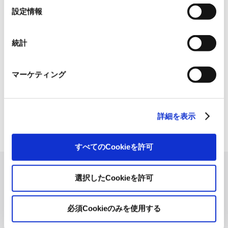
TCFD recommendations.
合があります。《
クッキーポリシー
》
選
設定情報
択
Disclosure Based on TCFD Recommendations
統計
マーケティング
Back to index
All
News Release
詳細を表示
Information
IR News
すべてのCookieを許可
Privacy Policy
GDPR Privacy Policy
選択したCookieを許可
Cookie Policy
Terms of Use
必須Cookieのみを使用する
Accessibility
Site Map