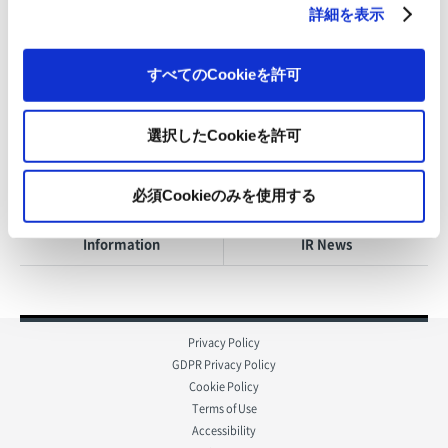
詳細を表示
For inquiries regarding this matter, please contact:
すべてのCookieを許可
The Japan Pulp & Paper Co., Ltd. Public Relations Office on +81-3-5548-4026
選択したCookieを許可
Back to index
必須Cookieのみを使用する
All
News Release
Information
IR News
Privacy Policy
GDPR Privacy Policy
Cookie Policy
Terms of Use
Accessibility