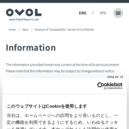
ENG
JPN
Home
News
Renewal of “Sustainability” Section of Our Website
Information
The information provided herein was current at the time of its announcement.
Please note that this information may be subject to change without notice.
2024.01.31
Japan Pulp & Paper Co., Ltd.
Renewal of “Sustainability” Section of Our
このウェブサイトはCookieを使用します
Website
当社は、ホームページへの訪問をより良いものとし、一
定の機能を利用できるようにするため、いわゆるクッキ
ーを使用しています。本ウェブサイトを訪問中に使用さ