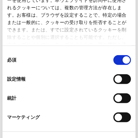
We are pleased to announce the renewal of the "Sustainability" section of our
れるクッキーについては、複数の管理方法が存在しま
website.
す。お客様は、ブラウザを設定することで、特定の場合
The renewed website is structured to make it easier to find information on the
または一般的に、クッキーの受け取りを拒否することが
group's sustainable management initiatives, and provides detailed explanations
できます。または、すでに設定されているクッキーを削
of the status of these initiatives in the areas of the environment, society, human
除することや個別に選択することも可能です。ただし、
resources, and governance.
本ウェブサイトでは、ウェブサイト上の一部の機能を適
We will continue to strengthen our sustainable management and further
切に運用するために技術的に必要なクッキーを使用して
同
enhance our website to provide stakeholders with easy-to-understand and
いるので、ご注意ください。これらのクッキーが受け入
必須
意
timely information.
れられない場合、本ウェブサイトの機能が制限される場
の
合があります。《
クッキーポリシー
》
選
設定情報
択
統計
マーケティング