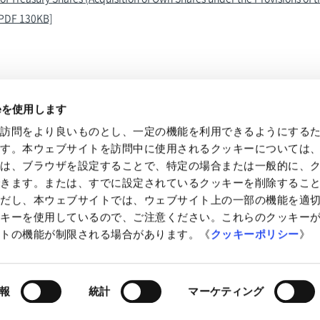
[PDF 130KB]
ieを使用します
の訪問をより良いものとし、一定の機能を利用できるようにする
Information
IR News
ます。本ウェブサイトを訪問中に使用されるクッキーについては
様は、ブラウザを設定することで、特定の場合または一般的に、
できます。または、すでに設定されているクッキーを削除するこ
ただし、本ウェブサイトでは、ウェブサイト上の一部の機能を適
ッキーを使用しているので、ご注意ください。これらのクッキー
イトの機能が制限される場合があります。《
クッキーポリシー
》
of Use
Accessibility
Site Map
報
統計
マーケティング