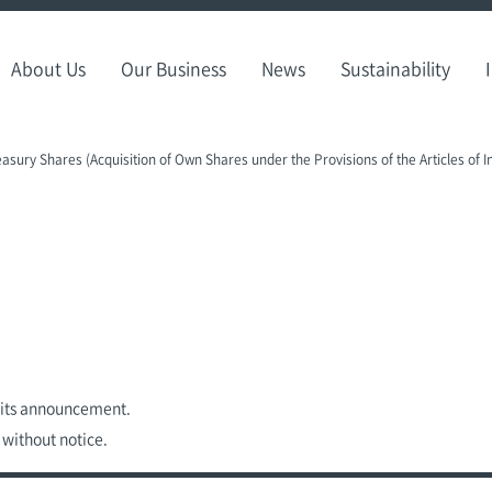
About Us
Our Business
News
Sustainability
easury Shares (Acquisition of Own Shares under the Provisions of the Articles of 
f its announcement.
 without notice.