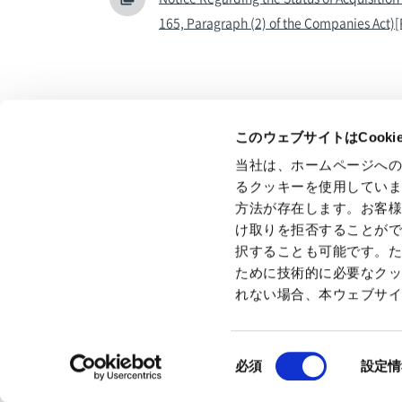
165, Paragraph (2) of the Companies Act)
このウェブサイトはCook
当社は、ホームページへ
All
News Release
るクッキーを使用してい
Back to index
方法が存在します。お客
け取りを拒否することが
択することも可能です。
ために技術的に必要なク
れない場合、本ウェブサ
Privacy Policy
GDPR Privacy Policy
Cookie Policy
Terms 
同
必須
設定情
意
の