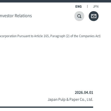
ENG
JPN
Investor Relations
Incorporation Pursuant to Article 165, Paragraph (2) of the Companies Act)
2026.04.01
Japan Pulp & Paper Co., Ltd.