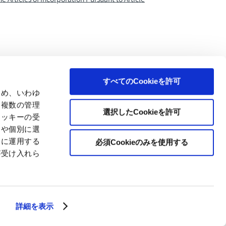
すべてのCookieを許可
ため、いわゆ
、複数の管理
選択したCookieを許可
クッキーの受
とや個別に選
切に運用する
必須Cookieのみを使用する
が受け入れら
© Japan Pulp & Paper Co., Ltd.
詳細を表示