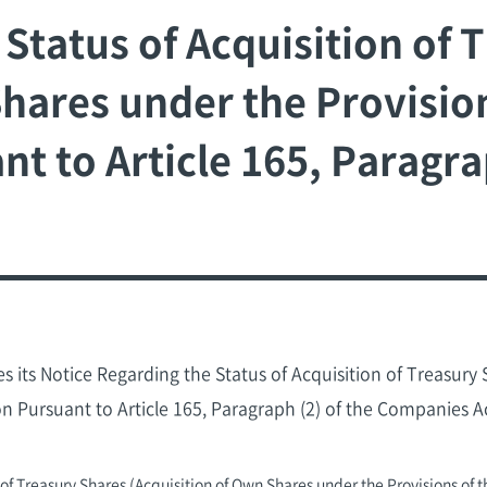
Status of Acquisition of 
hares under the Provisions
t to Article 165, Paragrap
es its Notice Regarding the Status of Acquisition of Treasur
ion Pursuant to Article 165, Paragraph (2) of the Companies Ac
of Treasury Shares (Acquisition of Own Shares under the Provisions of th