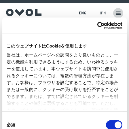
ENG
JPN
Home
News
Notice of the 164th Ordinary General Meeting of Shareholders
Information
このウェブサイトはCookieを使用します
当社は、ホームページへの訪問をより良いものとし、一
定の機能を利用できるようにするため、いわゆるクッキ
The information provided herein was current at the time of its announcement.
ーを使用しています。本ウェブサイトを訪問中に使用さ
Please note that this information may be subject to change without notice.
れるクッキーについては、複数の管理方法が存在しま
2026.06.04
す。お客様は、ブラウザを設定することで、特定の場合
Japan Pulp & Paper Co., Ltd.
または一般的に、クッキーの受け取りを拒否することが
できます。または、すでに設定されているクッキーを削
Notice of the 164th Ordinary General Meeting
除することや個別に選択することも可能です。ただし、
of Shareholders
本ウェブサイトでは、ウェブサイト上の一部の機能を適
切に運用するために技術的に必要なクッキーを使用して
同
いるので、ご注意ください。これらのクッキーが受け入
必須
意