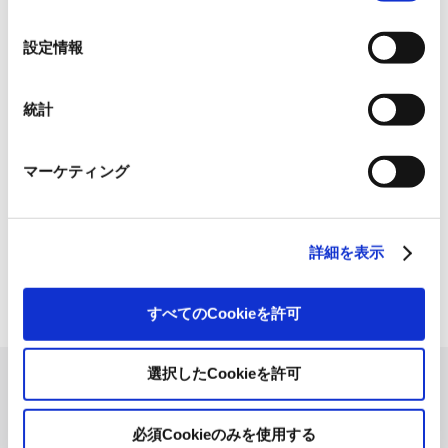
れられない場合、本ウェブサイトの機能が制限される場
Japan Pulp & Paper Co., Ltd. hereby discloses its notice of the 164th
の
合があります。《
クッキーポリシー
》
ordinary general meeting of shareholders.
選
設定情報
択
Notice of the 164th Ordinary General Meeting of
Shareholders【PDF 191KB】
統計
マーケティング
Back to index
All
News Release
詳細を表示
Information
IR News
すべてのCookieを許可
選択したCookieを許可
Privacy Policy
GDPR Privacy Policy
Cookie Policy
必須Cookieのみを使用する
Terms of Use