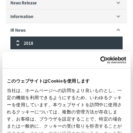
News Release
Information
IR News
2018
December
2018.12.11
IR News
このウェブサイトはCookieを使用します
Acquisition of Spicers Paper (Singapore) & Spicers Paper
(Malaysia) Completed
当社は、ホームページへの訪問をより良いものとし、一
定の機能を利用できるようにするため、いわゆるクッキ
November
ーを使用しています。本ウェブサイトを訪問中に使用さ
れるクッキーについては、複数の管理方法が存在しま
す。お客様は、ブラウザを設定することで、特定の場合
2018.11.15
IR News
または一般的に、クッキーの受け取りを拒否することが
Commencement of PKS Exporting Operations in Malaysia
できます。または、すでに設定されているクッキーを削