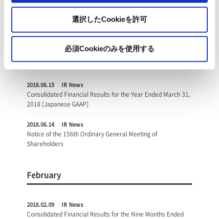
選択したCookieを許可
June
必須Cookieのみを使用する
2018.06.19
IR News
Strengthening the Group’s Paper Recycling Business in India
2018.06.15
IR News
Consolidated Financial Results for the Year Ended March 31,
2018 [Japanese GAAP]
2018.06.14
IR News
Notice of the 156th Ordinary General Meeting of
Shareholders
February
2018.02.09
IR News
Consolidated Financial Results for the Nine Months Ended