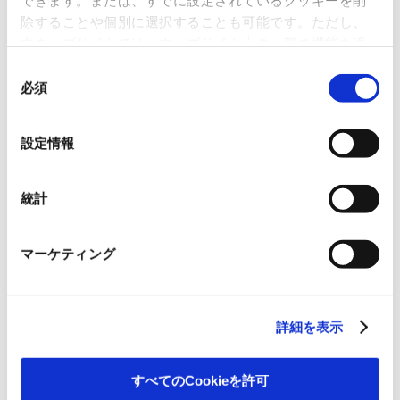
除することや個別に選択することも可能です。ただし、
2018.11.08
IR News
本ウェブサイトでは、ウェブサイト上の一部の機能を適
Consolidated Financial Results for the Six Months Ended
September 30, 2018 [Japanese GAAP]
切に運用するために技術的に必要なクッキーを使用して
同
いるので、ご注意ください。これらのクッキーが受け入
必須
意
れられない場合、本ウェブサイトの機能が制限される場
の
September
合があります。《
クッキーポリシー
》
選
設定情報
択
2018.09.26
IR News
Acquisition of Spicers Group Companies in Southeast Asia
統計
August
マーケティング
2018.08.29
IR News
Change of Director of the Board and Executive Officer
詳細を表示
2018.08.10
IR News
Consolidated Financial Results for the Three Months Ended
すべてのCookieを許可
June 30, 2018 [Japanese GAAP]