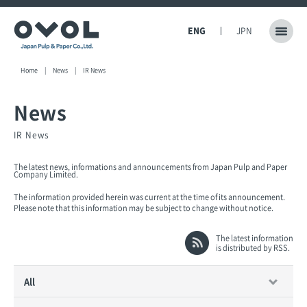
ENG
JPN
Home
News
IR News
News
IR News
The latest news, informations and announcements from Japan Pulp and Paper
Company Limited.
The information provided herein was current at the time of its announcement.
Please note that this information may be subject to change without notice.
The latest information
is distributed by RSS.
All