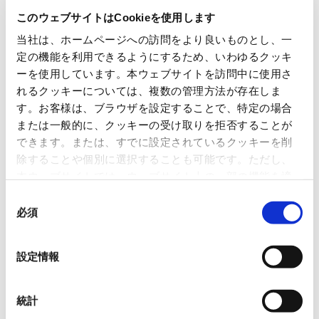
このウェブサイトはCookieを使用します
We are expanding the Group’s business domains, capitalizing on our
global network.
当社は、ホームページへの訪問をより良いものとし、一
定の機能を利用できるようにするため、いわゆるクッキ
ーを使用しています。本ウェブサイトを訪問中に使用さ
Area
れるクッキーについては、複数の管理方法が存在しま
す。お客様は、ブラウザを設定することで、特定の場合
Business
または一般的に、クッキーの受け取りを拒否することが
ICT
できます。または、すでに設定されているクッキーを削
除することや個別に選択することも可能です。ただし、
ICT
本ウェブサイトでは、ウェブサイト上の一部の機能を適
切に運用するために技術的に必要なクッキーを使用して
同
OVOL ICT Solutions Co., Ltd.
いるので、ご注意ください。これらのクッキーが受け入
必須
意
15th Floor, Forefront Tower, 3-12-1 Kac
れられない場合、本ウェブサイトの機能が制限される場
の
hidoki, Chuo-Ku, Tokyo, 104-0054 Japa
合があります。《
クッキーポリシー
》
選
n
設定情報
Tel
Fax
03-3534-3670 /
03-3534-3675
択
URL
https://www.icts.ovol.jp/
Business contents
統計
Information management