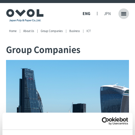
ENG
JPN
Home
About Us
Group Companies
Business
ICT
Group Companies