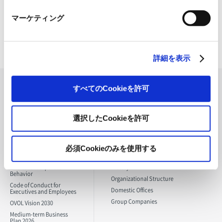
Sale of computer systems, developmen
t of software and internet retailing oper
マーケティング
ations
詳細を表示
About Us
すべてのCookieを許可
Management
General
選択したCookieを許可
Policy
Information
Message from the
Corporate Profile
President
必須Cookieのみを使用する
Directors and Senior
Corporate Philosophy
Management
Charter of Corporate
History
Behavior
Organizational Structure
Code of Conduct for
Domestic Offices
Executives and Employees
Group Companies
OVOL Vision 2030
Medium-term Business
Plan 2026