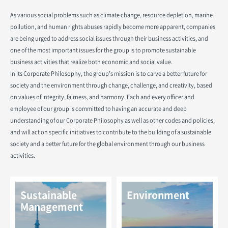
As various social problems such as climate change, resource depletion, marine
pollution, and human rights abuses rapidly become more apparent, companies
are being urged to address social issues through their business activities, and
one of the most important issues for the group is to promote sustainable
business activities that realize both economic and social value.
In its Corporate Philosophy, the group’s mission is to carve a better future for
society and the environment through change, challenge, and creativity, based
on values of integrity, fairness, and harmony. Each and every officer and
employee of our group is committed to having an accurate and deep
understanding of our Corporate Philosophy as well as other codes and policies,
and will act on specific initiatives to contribute to the building of a sustainable
society and a better future for the global environment through our business
activities.
Sustainable
Environment
Management