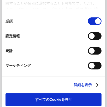
除することや個別に選択することも可能です。ただし、
本ウェブサイトでは、ウェブサイト上の一部の機能を適
切に運用するために技術的に必要なクッキーを使用して
同
Governance
Integrated
いるので、ご注意ください。これらのクッキーが受け入
必須
意
Report
れられない場合、本ウェブサイトの機能が制限される場
の
合があります。《
クッキーポリシー
》
選
設定情報
択
統計
マーケティング
詳細を表示
ESG Data
Policies
すべてのCookieを許可