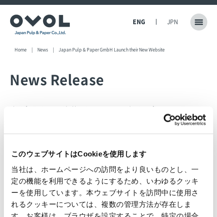
ENG
JPN
Home
News
Japan Pulp & Paper GmbH Launch their New Website
News Release
The information provided herein was current at the time of its announcement.
Please note that this information may be subject to change without notice.
2022.12.08
Japan Pulp & Paper Co., Ltd.
このウェブサイトはCookieを使用します
Japan Pulp & Paper GmbH Launch their New
当社は、ホームページへの訪問をより良いものとし、一
Website
定の機能を利用できるようにするため、いわゆるクッキ
ーを使用しています。本ウェブサイトを訪問中に使用さ
れるクッキーについては、複数の管理方法が存在しま
す。お客様は、ブラウザを設定することで、特定の場合