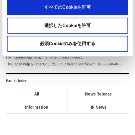
すべてのCookieを許可
Japan Pulp & Paper GmbH
CSR-related information
website
選択したCookieを許可
必須Cookieのみを使用する
For inquiries regarding this matter, please contact:
The Japan Pulp & Paper Co., Ltd. Public Relations Office on +81-3-5548-4026
Back to index
All
News Release
Information
IR News
Privacy Policy