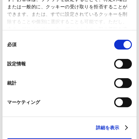
Japan Pulp & Paper GmbH, a group company of Japan Pulp & Paper Co., Ltd.,
または一般的に、クッキーの受け取りを拒否することが
has launched its new website.
できます。または、すでに設定されているクッキーを削
Japan Pulp & Paper GmbH website
除することや個別に選択することも可能です。ただし、
本ウェブサイトでは、ウェブサイト上の一部の機能を適
Japan Pulp & Paper GmbH is based in Düsseldorf, Germany.
切に運用するために技術的に必要なクッキーを使用して
同
The company mainly handles functional commercial materials such as label
いるので、ご注意ください。これらのクッキーが受け入
必須
意
substrates, electronics-related products, film products, chemicals, and specialty
れられない場合、本ウェブサイトの機能が制限される場
の
papers. In addition to importing those products from Asia to EU countries and
合があります。《
クッキーポリシー
》
選
the whole of Europe, the company also exports functional materials originating
設定情報
択
in Europe to the world through the Group's network.
The renewed website has a design that is highly compatible with the website of
統計
Japan Pulp & Paper, and a simple structure that makes it easy to view each
content in terms of functionality. The new website also includes a variety of CSR-
マーケティング
related information.
詳細を表示