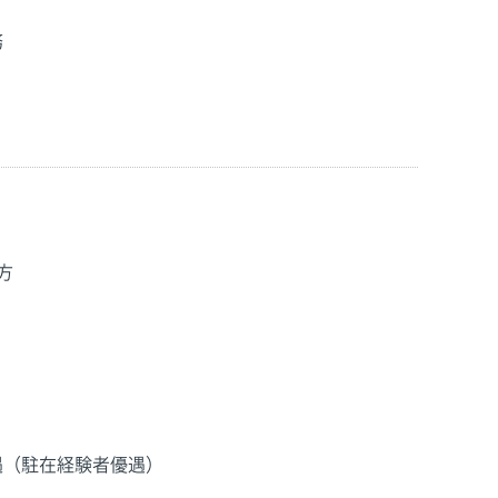
務
方
遇（駐在経験者優遇）