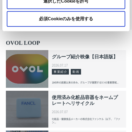
選択したCookieを許可
採用情報
統合報告書
コーポレートガバナンス報
告書
必須Cookieのみを使用する
OVOL LOOP
グループ紹介映像【日本語版】
2026.07.17
事業紹介
動画
1845年の創業以来の歩み、グループが展開する5つの事業領域...
使用済み化粧品容器をネームプ
レートへリサイクル
2026.07.07
化粧品・健康食品メーカーの株式会社ファンケル（以下、「ファ
ン...