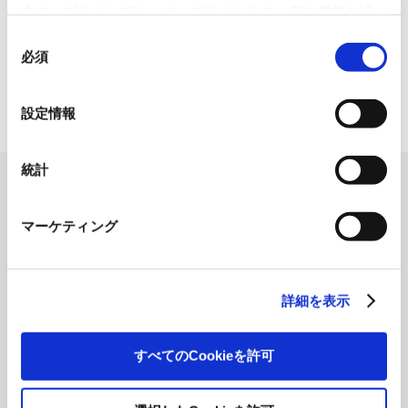
本ウェブサイトでは、ウェブサイト上の一部の機能を適
切に運用するために技術的に必要なクッキーを使用して
同
いるので、ご注意ください。これらのクッキーが受け入
必須
意
れられない場合、本ウェブサイトの機能が制限される場
の
合があります。《
クッキーポリシー
》
選
設定情報
択
統計
会社情報
マーケティング
経営方針
基本情報
社長メッセージ
会社概要
グループ企業理念
役員一覧
詳細を表示
企業行動憲章
沿革
役職員行動規範
組織図
すべてのCookieを許可
OVOL長期ビジョン2030
本社・支社所在地
中期経営計画
グループ会社
ニュース
日本紙パルプ商事のDX