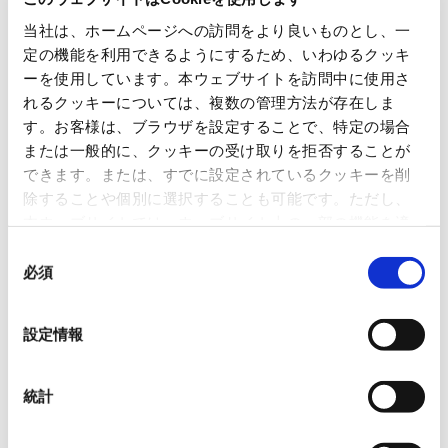
当社は、ホームページへの訪問をより良いものとし、一
定の機能を利用できるようにするため、いわゆるクッキ
ーを使用しています。本ウェブサイトを訪問中に使用さ
れるクッキーについては、複数の管理方法が存在しま
OVOL LOOP
す。お客様は、ブラウザを設定することで、特定の場合
または一般的に、クッキーの受け取りを拒否することが
グループ紹介映像【日本語版】
できます。または、すでに設定されているクッキーを削
2026.07.17
除することや個別に選択することも可能です。ただし、
事業紹介
動画
本ウェブサイトでは、ウェブサイト上の一部の機能を適
切に運用するために技術的に必要なクッキーを使用して
同
1845年の創業以来の歩み、グループが展開する5つの事業領域...
いるので、ご注意ください。これらのクッキーが受け入
必須
意
れられない場合、本ウェブサイトの機能が制限される場
の
使用済み化粧品容器をネームプ
合があります。《
クッキーポリシー
》
レートへリサイクル
選
設定情報
択
2026.07.07
化粧品・健康食品メーカーの株式会社ファンケル（以下、「ファ
ン...
統計
「周南 蚤の市2026 ×周南本屋通