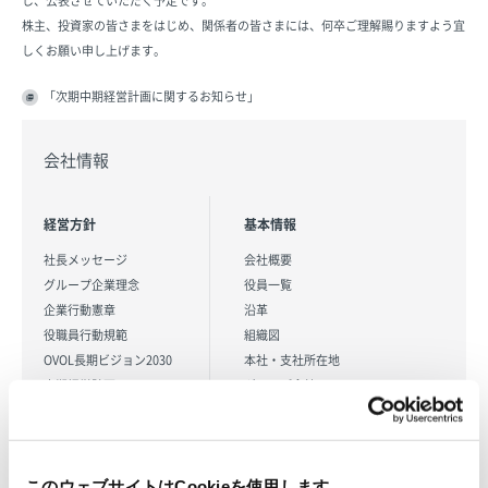
し、公表させていただく予定です。
株主、投資家の皆さまをはじめ、関係者の皆さまには、何卒ご理解賜りますよう宜
しくお願い申し上げます。
「次期中期経営計画に関するお知らせ」
会社情報
経営方針
基本情報
社長メッセージ
会社概要
グループ企業理念
役員一覧
企業行動憲章
沿革
役職員行動規範
組織図
OVOL長期ビジョン2030
本社・支社所在地
中期経営計画
グループ会社
ニュース
日本紙パルプ商事のDX
採用情報
統合報告書
コーポレートガバナンス
報告書
このウェブサイトはCookieを使用します