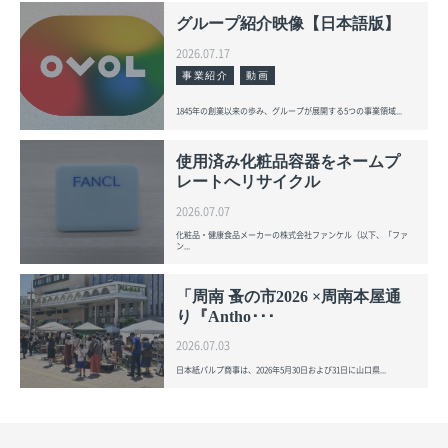
グループ紹介映像【日本語版】
2026.07.17
事業紹介
動画
1845年の創業以来の歩み、グループが展開する5つの事業領域...
使用済み化粧品容器をネームプ
レートへリサイクル
2026.07.07
化粧品・健康食品メーカーの株式会社ファンケル（以下、「ファ
ン...
「周南 蚤の市2026 ×周南本屋通
り『Antho･･･
2026.07.03
日本紙パルプ商事は、2026年5月30日および31日に山口県...