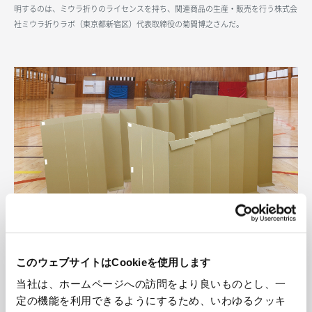
明するのは、ミウラ折りのライセンスを持ち、関連商品の生産・販売を行う株式会
社ミウラ折りラボ（東京都新宿区）代表取締役の菊間博之さんだ。
このウェブサイトはCookieを使用します
アコーディオンブースはあらかじめ折り目がついた２つのパーツをマジックテープ
当社は、ホームページへの訪問をより良いものとし、一
で留めると自立し、簡単に組み立てられる。災害対策として自治体などが導入して
いる
定の機能を利用できるようにするため、いわゆるクッキ