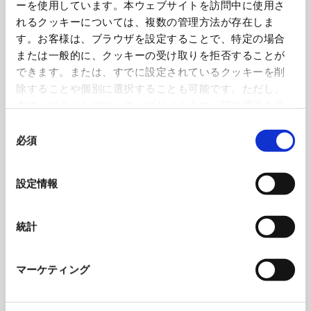
ーを使用しています。本ウェブサイトを訪問中に使用さ
れるクッキーについては、複数の管理方法が存在しま
す。お客様は、ブラウザを設定することで、特定の場合
または一般的に、クッキーの受け取りを拒否することが
できます。または、すでに設定されているクッキーを削
除することや個別に選択することも可能です。ただし、
本ウェブサイトでは、ウェブサイト上の一部の機能を適
切に運用するために技術的に必要なクッキーを使用して
同
いるので、ご注意ください。これらのクッキーが受け入
必須
意
れられない場合、本ウェブサイトの機能が制限される場
の
合があります。《
クッキーポリシー
》
選
設定情報
択
統計
マーケティング