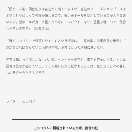
「段ボール製の間仕切りは各社から出ていますが、当社のアコーディオンブースは
ミウラ折りによって強度が備わるので、薄い段ボールを使用しているのが大きな違
いです。段ボールが薄いと畳んだときにコンパクトになり、重量も軽いので、保管
しやすいのです」（菊間さん）
「軽くコンパクトで保管しやすい」という特徴は、一定の数の災害用品を確保して
おかなければならない自治体や学校、企業にとって朗報に違いない。
災害は起こってほしくないが、起こったときを想定し、備えを万全にすることの重
要性は誰もが感じている。そこで頼りになる紙があることは、私たちの日々の暮ら
しに安心をもたらすだろう。
ライター 石田 純子
このコラムに掲載されている文章、画像の転