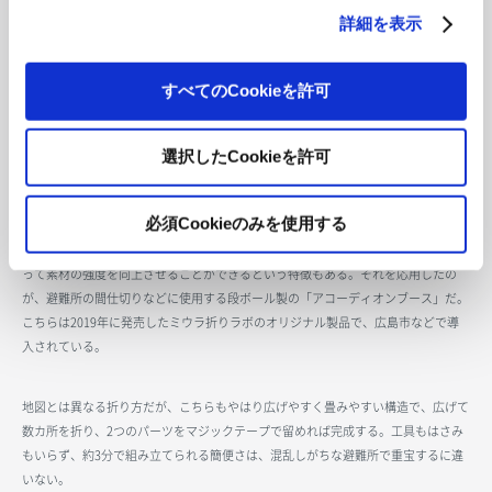
詳細を表示
箱から出したアコーディオンブース。薄い段ボールを使用しているため、コンパク
トに格納できる
すべてのCookieを許可
同社では1996年の創業時からミウラ折りの地図を生産してきたが、折り方の独自
選択したCookieを許可
性ゆえに機械折りが難しく、手作業に頼ってきた。しかし、2018年にようやく念
願の機械化が実現し、生産スピードが大幅に短縮されたという。そうした経緯も後
押しし、新製品の開発にも意欲的だ。
必須Cookieのみを使用する
ミウラ折りには開きやすく畳みやすいという特徴のほか、折り目を入れることによ
って素材の強度を向上させることができるという特徴もある。それを応用したの
が、避難所の間仕切りなどに使用する段ボール製の「アコーディオンブース」だ。
こちらは2019年に発売したミウラ折りラボのオリジナル製品で、広島市などで導
入されている。
地図とは異なる折り方だが、こちらもやはり広げやすく畳みやすい構造で、広げて
数カ所を折り、2つのパーツをマジックテープで留めれば完成する。工具もはさみ
もいらず、約3分で組み立てられる簡便さは、混乱しがちな避難所で重宝するに違
いない。