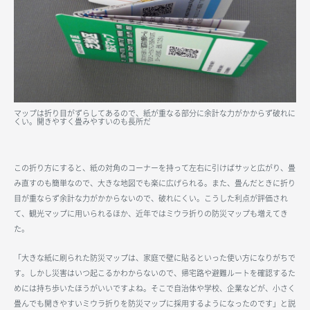
マップは折り目がずらしてあるので、紙が重なる部分に余計な力がかからず破れに
くい。開きやすく畳みやすいのも長所だ
この折り方にすると、紙の対角のコーナーを持って左右に引けばサッと広がり、畳
み直すのも簡単なので、大きな地図でも楽に広げられる。また、畳んだときに折り
目が重ならず余計な力がかからないので、破れにくい。こうした利点が評価され
て、観光マップに用いられるほか、近年ではミウラ折りの防災マップも増えてき
た。
「大きな紙に刷られた防災マップは、家庭で壁に貼るといった使い方になりがちで
す。しかし災害はいつ起こるかわからないので、帰宅路や避難ルートを確認するた
めには持ち歩いたほうがいいですよね。そこで自治体や学校、企業などが、小さく
畳んでも開きやすいミウラ折りを防災マップに採用するようになったのです」と説