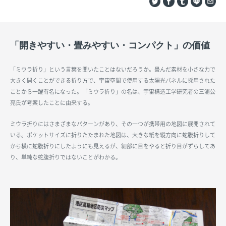
「開きやすい・畳みやすい・コンパクト」の価値
「ミウラ折り」という言葉を聞いたことはないだろうか。畳んだ素材を小さな力で
大きく開くことができる折り方で、宇宙空間で使用する太陽光パネルに採用された
ことから一躍有名になった。「ミウラ折り」の名は、宇宙構造工学研究者の三浦公
亮氏が考案したことに由来する。
ミウラ折りにはさまざまなパターンがあり、その一つが携帯用の地図に展開されて
いる。ポケットサイズに折りたたまれた地図は、大きな紙を縦方向に蛇腹折りして
から横に蛇腹折りにしたようにも見えるが、細部に目をやると折り目がずらしてあ
り、単純な蛇腹折りではないことがわかる。