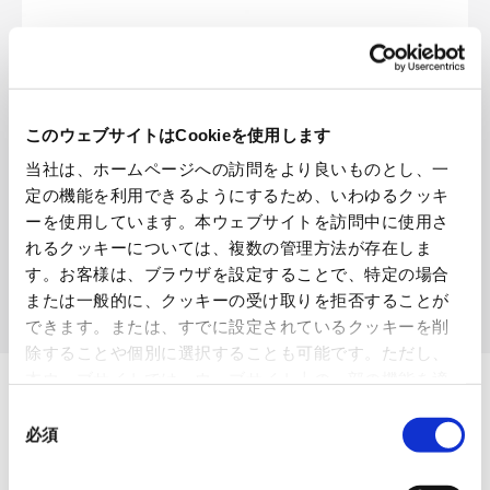
このウェブサイトはCookieを使用します
当社は、ホームページへの訪問をより良いものとし、一
定の機能を利用できるようにするため、いわゆるクッキ
ーを使用しています。本ウェブサイトを訪問中に使用さ
れるクッキーについては、複数の管理方法が存在しま
す。お客様は、ブラウザを設定することで、特定の場合
または一般的に、クッキーの受け取りを拒否することが
できます。または、すでに設定されているクッキーを削
除することや個別に選択することも可能です。ただし、
本ウェブサイトでは、ウェブサイト上の一部の機能を適
OVOL LOOP
切に運用するために技術的に必要なクッキーを使用して
同
いるので、ご注意ください。これらのクッキーが受け入
必須
意
グループ紹介映像【日本語版】
れられない場合、本ウェブサイトの機能が制限される場
の
合があります。《
クッキーポリシー
》
2026.07.17