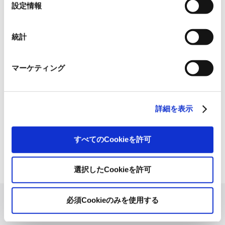
選
設定情報
事業紹介
動画
択
1845年の創業以来の歩み、グループが展開する5つの事業領域...
統計
使用済み化粧品容器をネームプ
レートへリサイクル
マーケティング
2026.07.07
化粧品・健康食品メーカーの株式会社ファンケル（以下、「ファ
ン...
詳細を表示
「周南 蚤の市2026 ×周南本屋通
り『Antho･･･
すべてのCookieを許可
2026.07.03
日本紙パルプ商事は、2026年5月30日および31日に山口県...
選択したCookieを許可
必須Cookieのみを使用する