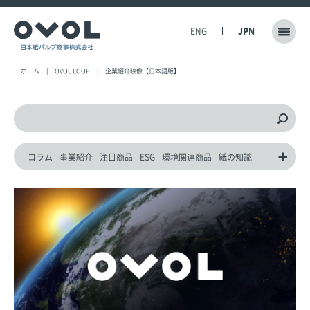
ENG
JPN
ホーム
OVOL LOOP
企業紹介映像【日本語版】
コラム
事業紹介
注目商品
ESG
環境関連商品
紙の知識
動画
災害対策製品