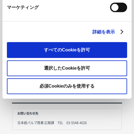
同社が位置する新潟県内はもとより、北海道、山陰地方などでも「スグラ」の需要
マーケティング
は多い。現在は欧州での販売も検討中だが、他素材の製品と比べて軽いため、輸出
コストが少なくて済むというのも、プラス要因として働きそうだ。
ライター 石田 純子
詳細を表示
すべてのCookieを許可
このコラムに掲載されている文章、画像の転用・複製は
お断りしています。
なお、当ウェブサイト全体のご利用については、
こち
選択したCookieを許可
ら
をご覧ください。
OVOL LOOP記載の情報は、発表日現在の情報です。予
必須Cookieのみを使用する
告なしに変更される可能性もありますので、あらかじめ
ご了承ください
お問い合わせ先
日本紙パルプ商事 広報課 TEL 03-5548-4026