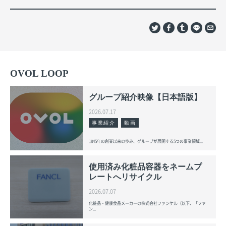
OVOL LOOP
グループ紹介映像【日本語版】
2026.07.17
事業紹介
動画
1845年の創業以来の歩み、グループが展開する5つの事業領域...
使用済み化粧品容器をネームプ
レートへリサイクル
2026.07.07
化粧品・健康食品メーカーの株式会社ファンケル（以下、「ファ
ン...