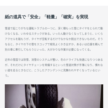
紙の道具で「安全」「軽量」「確実」を実現
雪道で起こりがちな運転トラブルの一つに、深く積もった雪にタイヤをとられて動
けなくなる、いわゆるスタックがある。いったん動けなくなってしまうと、いくら
アクセルを踏もうが、タイヤが空転するだけでなかなか脱出できないものだ。そう
なると、タイヤの下の雪をスコップで根気よくかき出すか、あるいは応援を頼んで
別の車に牽引してもらうといった、大がかりな作業が必要になってくる。
近年の雪国では除雪、消雪のシステムが整い、冬のドライブも快適になりつつある
が、それだけにタイヤチェーンを常備するといった雪道対策が手薄になり、慣れな
い道を走るときなどに、こうしたアクシデントに見舞われやすくなっているとい
う。