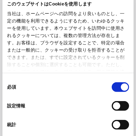
このウェブサイトはCookieを使用します
同じような使用法の道具には、金属やプラスチック、ゴムなどを加工して網状にし
たり、凹凸をつけたマットなどがある。しかし、タイヤが回転したときに思わぬ方
当社は、ホームページへの訪問をより良いものとし、一
向に飛ぶことがあるため、重量のある金属では不安が残るし、プラスチックは割れ
定の機能を利用できるようにするため、いわゆるクッキ
やすく、またゴムマットは滑りやすく性能が劣るといった難点がある。
ーを使用しています。本ウェブサイトを訪問中に使用さ
れるクッキーについては、複数の管理方法が存在しま
「その点、紙製のスグラは滑りにくく、軽いので女性が一人でも手軽に扱えます。
す。お客様は、ブラウザを設定することで、特定の場合
試作時にはさまざまな車種の乗用車で実験しましたが、そのすべてでスタックから
または一般的に、クッキーの受け取りを拒否することが
の脱出に成功しました。また、紙製ですが、使い捨てではなく繰り返し使うことも
できます。または、すでに設定されているクッキーを削
できますし、万一どこかに飛んでしまって回収できなくても、土に返る素材なので
除することや個別に選択することも可能です。ただし、
ゴミになりにくいんです」と、開発にあたった同社営業部の田澤広之さんは語る。
本ウェブサイトでは、ウェブサイト上の一部の機能を適
そもそも田澤さん自身が、かつて妻の出産に駆けつけようと車を走らせていたとき
切に運用するために技術的に必要なクッキーを使用して
同
に、人通りのない雪道でタイヤをとられ、立ち往生した苦い思い出があるという。
いるので、ご注意ください。これらのクッキーが受け入
必須
意
その経験が長い時を経て、この製品の開発へとつながった。
れられない場合、本ウェブサイトの機能が制限される場
の
合があります。《
クッキーポリシー
》
選
いざ市場に出してみたところ、こうした便利な製品のニーズは高く、出荷される数
設定情報
択
量は年を追うごとに増え続けている。ホームセンターや生協などで個人が購入する
ほか、法人が顧客へのお歳暮用として大量購入するケースも少なくないという。
「雪道の不安をやわらげる保険のようなものでしょうね」と、田澤さんは笑う。
統計