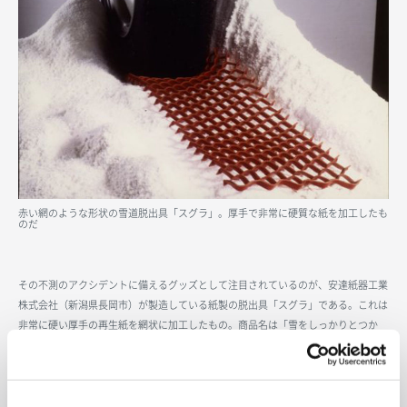
赤い網のような形状の雪道脱出具「スグラ」。厚手で非常に硬質な紙を加工したも
のだ
その不測のアクシデントに備えるグッズとして注目されているのが、安達紙器工業
株式会社（新潟県長岡市）が製造している紙製の脱出具「スグラ」である。これは
非常に硬い厚手の再生紙を網状に加工したもの。商品名は「雪をしっかりとつか
む」という意味の英語「snow grabber」からきている。タイヤと雪の間に差し込
んでアクセルを踏むと、その間に生じる摩擦が大きくなるため、名前通りの感触と
ともに、スタックから脱け出すことができる。