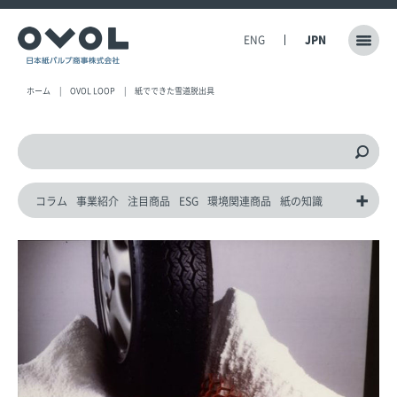
ENG
JPN
ホーム
OVOL LOOP
紙でできた雪道脱出具
コラム
事業紹介
注目商品
ESG
環境関連商品
紙の知識
動画
災害対策製品