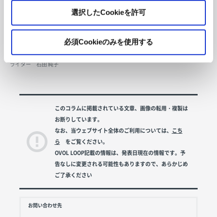
リーズを制作する計画もあるそうだ。
選択したCookieを許可
紙によってカラフルでポップな表情が加わった合板は、作り手の想像力をかき立
て、見る人の驚きを誘う。「可能性を秘めた素材だと思います」という林さんの言
必須Cookieのみを使用する
葉に、強く同感した。
ライター 石田 純子
このコラムに掲載されている文章、画像の転用・複製は
お断りしています。
なお、当ウェブサイト全体のご利用については、
こち
ら
をご覧ください。
OVOL LOOP記載の情報は、発表日現在の情報です。予
告なしに変更される可能性もありますので、あらかじめ
ご了承ください
お問い合わせ先