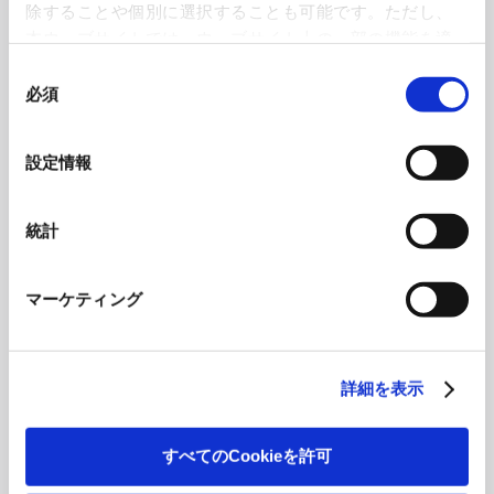
除することや個別に選択することも可能です。ただし、
本ウェブサイトでは、ウェブサイト上の一部の機能を適
切に運用するために技術的に必要なクッキーを使用して
「断面を隠すためにテープを貼ったりしていましたが、隠すのではなく、むしろ魅
同
いるので、ご注意ください。これらのクッキーが受け入
必須
力的に見せる方向で面白いことができないか考えるようになりました。そこで板の
意
れられない場合、本ウェブサイトの機能が制限される場
間に異素材を挟んで、断面にストライプのできるオリジナルの合板を作ることを思
の
いついたのです」（DRILL DESIGN／プロダクトデザイナー・林裕輔さん）
合があります。《
クッキーポリシー
》
選
設定情報
択
さっそくフェルトやアクリルボードなどの素材を板に挟んで数種類の試作品を作っ
てみたところ、厚みや色の鮮やかさがイメージに近く、加工もしやすいのが「紙」
統計
だった。 「合板にした紙は木と同様の伸縮性があるので、曲げ加工もできるし、
カンナを掛けたり磨いたりすることもできる。また機能面だけでなく、色のバリエ
ーションが多くて選びやすいという長所もあります。最初はアクリルがうまくいく
マーケティング
んじゃないかと予想していたのですが、アクリルは曲げるとはがれやすくなったり
して扱いが難しい。やはり紙は木からできているので、木との相性がいいのでしょ
うね」
詳細を表示
紙を加えて製作した合板は、木材だけの合板よりも軽いという長所がある。半面、
積層に対して垂直方向に引っ張る力には弱い。しかしそれも椅子などの家具なら
ば、力のかかる方向を考慮して設計することで十分克服できるという。 そのため
すべてのCookieを許可
今後はこのクローバー合板を使い、椅子のほかにテーブル、棚、卓上小物などのシ