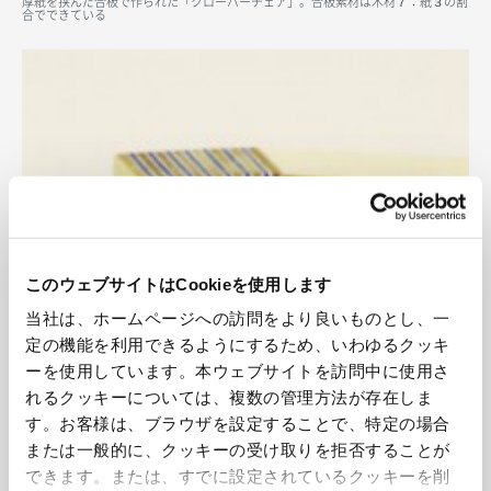
厚紙を挟んだ合板で作られた「クローバーチェア」。合板素材は木材７：紙３の割
合でできている
このウェブサイトはCookieを使用します
当社は、ホームページへの訪問をより良いものとし、一
定の機能を利用できるようにするため、いわゆるクッキ
ーを使用しています。本ウェブサイトを訪問中に使用さ
れるクッキーについては、複数の管理方法が存在しま
す。お客様は、ブラウザを設定することで、特定の場合
または一般的に、クッキーの受け取りを拒否することが
オレンジやブルーの部分は厚紙「クローバーボード」によるもの。鮮やかな色合い
できます。または、すでに設定されているクッキーを削
が木材にポップな表情を添える