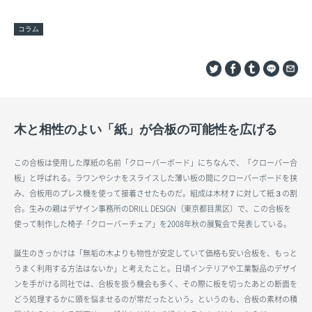
コラム
木と相性のよい「紙」が合板の可能性を広げる
この合板は使用した厚紙の名前「クローバーボード」にちなんで、「クローバー合
板」と呼ばれる。ラワンやシナをスライスした薄い板の間にクローバーボードを挟
み、合板用のプレス機を使って接着させたものだ。組成は木材７に対して紙３の割
合。生みの親はデザイン事務所のDRILL DESIGN（東京都目黒区）で、この合板を
使って制作した椅子「クローバーチェア」を2008年秋の展覧会で発表している。
誕生のきっかけは「無垢の木よりも物性が安定していて価格も安い合板を、もっと
うまく利用する方法はないか」と考えたこと。日頃インテリアや工業製品のデザイ
ンを手がける同社では、合板を扱う機会も多く、その際に板を切ったあとの断面を
どう処理するかに頭を悩ませるのが常だったという。というのも、合板の素材の積