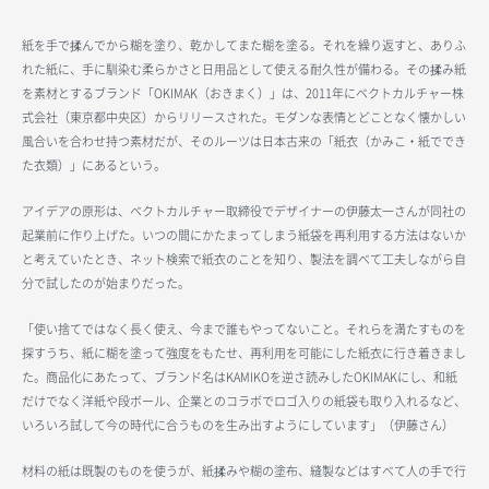
紙を手で揉んでから糊を塗り、乾かしてまた糊を塗る。それを繰り返すと、ありふ
れた紙に、手に馴染む柔らかさと日用品として使える耐久性が備わる。その揉み紙
を素材とするブランド「OKIMAK（おきまく）」は、2011年にベクトカルチャー株
式会社（東京都中央区）からリリースされた。モダンな表情とどことなく懐かしい
風合いを合わせ持つ素材だが、そのルーツは日本古来の「紙衣（かみこ・紙ででき
た衣類）」にあるという。
アイデアの原形は、ベクトカルチャー取締役でデザイナーの伊藤太一さんが同社の
起業前に作り上げた。いつの間にかたまってしまう紙袋を再利用する方法はないか
と考えていたとき、ネット検索で紙衣のことを知り、製法を調べて工夫しながら自
分で試したのが始まりだった。
「使い捨てではなく長く使え、今まで誰もやってないこと。それらを満たすものを
探すうち、紙に糊を塗って強度をもたせ、再利用を可能にした紙衣に行き着きまし
た。商品化にあたって、ブランド名はKAMIKOを逆さ読みしたOKIMAKにし、和紙
だけでなく洋紙や段ボール、企業とのコラボでロゴ入りの紙袋も取り入れるなど、
いろいろ試して今の時代に合うものを生み出すようにしています」（伊藤さん）
材料の紙は既製のものを使うが、紙揉みや糊の塗布、縫製などはすべて人の手で行