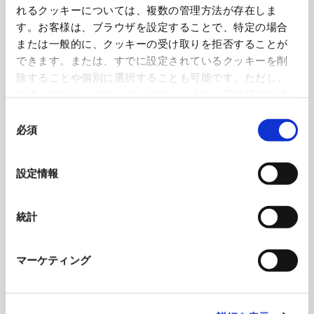
れるクッキーについては、複数の管理方法が存在しま
す。お客様は、ブラウザを設定することで、特定の場合
または一般的に、クッキーの受け取りを拒否することが
できます。または、すでに設定されているクッキーを削
除することや個別に選択することも可能です。ただし、
本ウェブサイトでは、ウェブサイト上の一部の機能を適
切に運用するために技術的に必要なクッキーを使用して
同
いるので、ご注意ください。これらのクッキーが受け入
必須
意
れられない場合、本ウェブサイトの機能が制限される場
の
合があります。《
クッキーポリシー
》
選
設定情報
択
紙を揉む工程。意外に力のいる作業だという
統計
最近では、手作りの面白さや紙の意外性を体験してもらおうと、紙揉みのワークシ
マーケティング
ョップを行った。参加者は思ったより力のいる紙揉みにとまどいながらも、「まる
で子供に返ったよう」と、その工程を楽しんでいたという。こうした体験型イベン
トに込めた自身の思いを、同社代表取締役の山本宏明さんは次のように説明する。