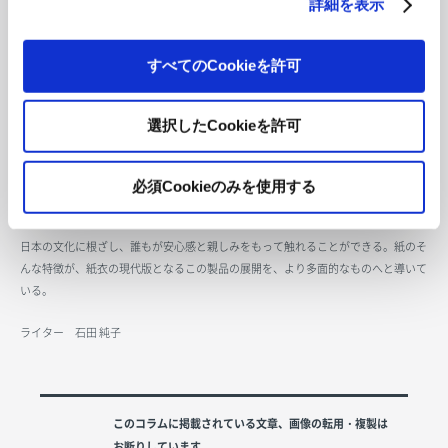
詳細を表示
「2011年にこの会社を設立し、以来『人・もの・ことの可能性を追求する』のを
理念としてきました。ワークショップでは、紙を揉むという体験や、揉むことで変
化していく紙の様子を実感することで、紙に対する見方が変わり、視野を広げた人
すべてのCookieを許可
もいるのではないかと思います。常識にとらわれず、自分自身のものの見方や考え
方を深めるきっかけになればいいと思っています」（山本さん）
選択したCookieを許可
どうやらOKIMAKの最終目標は「買ってもらう」だけではなく、むしろ「ものを作
る人と使う人の関係を築く」「ものを媒介にして考えを深め、楽しさを見出す機会
を作る」ことにあるようだ。今後は海外販売も視野に入れ、日本の文化を発信する
必須Cookieのみを使用する
ものとしてもOKIMAKを広めていきたいという。
日本の文化に根ざし、誰もが安心感と親しみをもって触れることができる。紙のそ
んな特徴が、紙衣の現代版となるこの製品の展開を、より多面的なものへと導いて
いる。
ライター 石田 純子
このコラムに掲載されている文章、画像の転用・複製は
お断りしています。