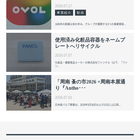
2026.07.17
事業紹介
動画
1845年の創業以来の歩み、グループが展開する5つの事業領域...
使用済み化粧品容器をネームプ
レートへリサイクル
2026.07.07
化粧品・健康食品メーカーの株式会社ファンケル（以下、「ファ
ン...
「周南 蚤の市2026 ×周南本屋通
り『Antho･･･
2026.07.03
日本紙パルプ商事は、2026年5月30日および31日に山口県...