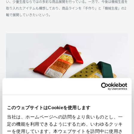
い、少量生産ならではの多彩な商品展開を行っている。一方で、今後は機械生産を
取り入れたアイテムも構想しており、商品ラインを「手作り」と「機械生産」の2
軸で展開していきたいという。
このウェブサイトはCookieを使用します
当社は、ホームページへの訪問をより良いものとし、一
OKIMAKと一品更屋のコラボで作られた限定商品の「ふくさばさみ」。茶席で使用
するほか、パスポートケースなどの用途にも
定の機能を利用できるようにするため、いわゆるクッキ
ーを使用しています。本ウェブサイトを訪問中に使用さ