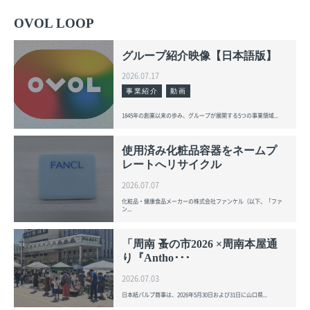
OVOL LOOP
グループ紹介映像【日本語版】
2026.07.17
事業紹介
動画
1845年の創業以来の歩み、グループが展開する5つの事業領域...
使用済み化粧品容器をネームプ
レートへリサイクル
2026.07.07
化粧品・健康食品メーカーの株式会社ファンケル（以下、「ファ
ン...
「周南 蚤の市2026 ×周南本屋通
り『Antho･･･
2026.07.03
日本紙パルプ商事は、2026年5月30日および31日に山口県...