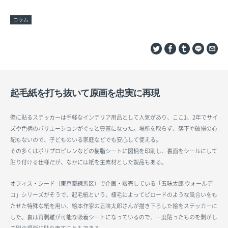
コラム
起毛紙を打ち抜いて原画を忠実に再現
壁に貼るステッカーは手軽なインテリア用品として人気があり、ここ1、2年でサイ
ズや色柄のバリエーションがぐっと豊富になった。場所を取らず、落下や破損の心
配もないので、子どものいる家庭などでも安心して使える。
その多くはポリプロピレンなどの樹脂シートに図柄を印刷し、裏面をシールにして
貼り付ける仕様だが、なかには紙を主素材とした製品もある。
オフィス・シード（東京都練馬区）で企画・販売している「五味太郎 ウォールデ
コ」シリーズがそうで、起毛紙という、植毛によってビロードのような風合いをも
たせた特殊な紙を用い、絵本作家の五味太郎さんが描き下ろした絵をステッカーに
した。裏は再剥離が可能な吸着シートになっているので、一度貼ったものを剥がし