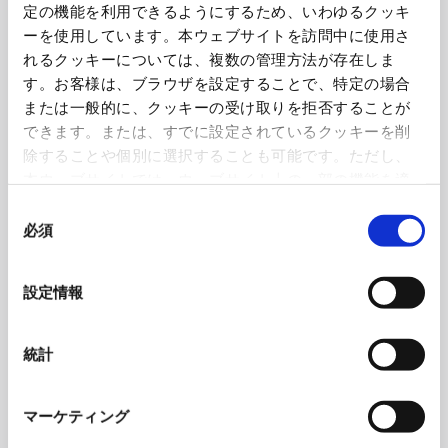
定の機能を利用できるようにするため、いわゆるクッキ
ーを使用しています。本ウェブサイトを訪問中に使用さ
れるクッキーについては、複数の管理方法が存在しま
す。お客様は、ブラウザを設定することで、特定の場合
または一般的に、クッキーの受け取りを拒否することが
できます。または、すでに設定されているクッキーを削
除することや個別に選択することも可能です。ただし、
本ウェブサイトでは、ウェブサイト上の一部の機能を適
切に運用するために技術的に必要なクッキーを使用して
同
いるので、ご注意ください。これらのクッキーが受け入
必須
意
れられない場合、本ウェブサイトの機能が制限される場
の
合があります。《
クッキーポリシー
》
選
設定情報
択
統計
マーケティング
「五味太郎 ウォールデコ」シリーズの一つ「サボテン」。起毛紙でできている