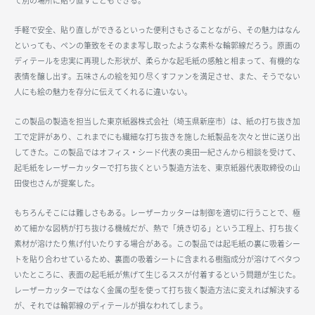
て別の場所に貼り直すこともできる。
手軽で安全、貼り直しができるといった便利さもさることながら、その魅力はなん
といっても、ペンの筆致をそのまま写し取ったような素朴な輪郭線だろう。原画の
ディテールを忠実に再現した形状が、柔らかな起毛紙の感触と相まって、有機的な
表情を醸し出す。五味さんの絵を知り尽くすファンを満足させ、また、そうでない
人にも絵の魅力を存分に伝えてくれるに違いない。
この製品の製造を担当した東京紙器株式会社（埼玉県新座市）は、紙の打ち抜き加
工で定評があり、これまでにも繊細な打ち抜きを施した紙製品を次々と世に送り出
してきた。この製品ではオフィス・シード代表の奥田一紀さんから相談を受けて、
起毛紙をレーザーカッターで打ち抜くという製造方法を、東京紙器代表取締役の山
田俊也さんが提案した。
もちろんそこには難しさもある。レーザーカッターは制御を適切に行うことで、極
めて細かな図柄が打ち抜ける機械だが、熱で「焼き切る」という工程上、打ち抜く
素材が溶けたり焦げ付いたりする場合がある。この製品では起毛紙の裏に吸着シー
トを貼り合わせているため、裏面の吸着シートに含まれる樹脂成分が溶けてベタつ
いたところに、表面の起毛紙が焦げて生じるススが付着するという問題が生じた。
レーザーカッターではなく金属の型を使って打ち抜く製造方法に変えれば解決する
が、それでは輪郭線のディテールが損なわれてしまう。