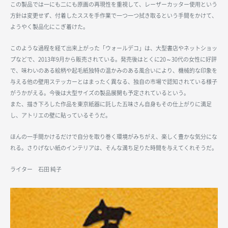
この製品では一にも二にも原画の再現性を重視して、レーザーカッター使用という
方針は変更せず、付着したススを手作業で一つ一つ拭き取るという手間をかけて、
ようやく製品化にこぎ着けた。
このような過程を経て出来上がった「ウォールデコ」は、大型書店やネットショッ
プなどで、2013年9月から販売されている。発売後はとくに20～30代の女性に好評
で、味わいのある絵柄や起毛紙独特の温かみのある風合いにより、機械的な印象を
与える他の壁用ステッカーとはまったく異なる、独自の市場で認知されている様子
がうかがえる。今後は大型サイズの製品展開も予定されているという。
また、描き下ろした作品を東京紙器に託した五味さん自身もその仕上がりに満足
し、アトリエの壁に貼っているそうだ。
ほんの一手間かけるだけで自分を取り巻く環境がみちがえ、楽しく豊かな気分にな
れる。さりげない紙のインテリアは、そんな満ち足りた時間を与えてくれそうだ。
ライター 石田 純子