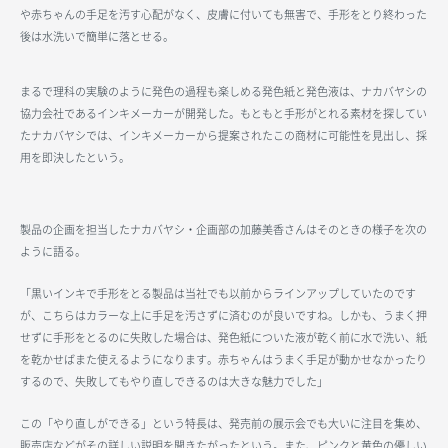
や赤ちゃんの手足を汚す心配がなく、皮膚に付いても無害で、手形をとり終わった
後は水洗いで簡単に落とせる。
まるで理科の実験のように発色の過程も楽しめる発色紙と発色液は、ナカバヤシの
協力会社であるインキメーカーが開発した。もともと手形がとれる素材を探してい
たナカバヤシでは、インキメーカーから提案されたこの商材に可能性を見出し、採
用を即決したという。
製品の企画を担当したナカバヤシ・企画部の加藤美香さんはそのときの様子を次の
ように語る。
「黒いインキで手形をとる製品は当社でも以前からラインアップしていたのです
が、こちらはカラーな上に手足を汚さずに済むのが良いですね。しかも、うまく押
せずに手形をとるのに失敗した場合は、発色紙についた液が乾く前に水で洗い、紙
を乾かせばまた使えるようになります。赤ちゃんはうまく手足が動かせなかったり
するので、失敗してもやり直しできるのは大きな魅力でした」
この「やり直しができる」という特長は、発売前の展示会でも大いに注目を集め、
販売店などがその詳しい説明を聞きたがったという。また、ピンクと黄色の優しい