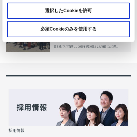
化粧品・健康食品メーカーの株式会社ファンケル（以下、「ファ
ン...
選択したCookieを許可
「周南 蚤の市2026 ×周南本屋通
必須Cookieのみを使用する
り『Antho･･･
2026.07.03
日本紙パルプ商事は、2026年5月30日および31日に山口県...
採用情報