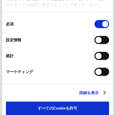
除することや個別に選択することも可能です。ただし、
一覧に戻る
本ウェブサイトでは、ウェブサイト上の一部の機能を適
すべて
ニュースリリース
切に運用するために技術的に必要なクッキーを使用して
同
いるので、ご注意ください。これらのクッキーが受け入
必須
意
お知らせ
IR 情報
れられない場合、本ウェブサイトの機能が制限される場
の
合があります。《
クッキーポリシー
》
選
設定情報
択
OVOL LOOP
統計
グループ紹介映像【日本語版】
マーケティング
2026.07.17
事業紹介
動画
1845年の創業以来の歩み、グループが展開する5つの事業領域...
詳細を表示
使用済み化粧品容器をネームプ
レートへリサイクル
すべてのCookieを許可
2026.07.07