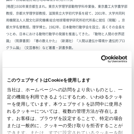
[略歴]1930年東京都生まれ。東京大学理学部動物学科卒業後、東京農工大学農学部
教授、京都大学理学部教授、滋賀県立大学初代学長を経て、2001年、大学共同利
用機関法人人間文化研究機構 総合地球環境学研究所初代所長に就任（現職）。京
都大学名誉教授。理学博士。1982年、日本動物行動学会を設立、長くその会長を
つとめ、日本における動物行動学の発展を推進してきた。『動物と人間の世界認
識』（筑摩書房）『春の数えかた』（新潮社）『人間は遺伝か環境か 遺伝的プロ
グラム論』（文芸春秋）など著書・訳書多数。
●第二部講演 15:20～16:20 印刷・情報用紙ガイドライン改定とその社会的背景
講師：佐藤博之氏 グリーン購入ネットワーク事務局長
[略歴]1965年静岡県生まれ。名古屋大学法学部卒業。90年から95年まで地域交流セ
このウェブサイトはCookieを使用します
ンターに勤務し、地域づくりや環境問題に携わる。
96年より財団法人日本環境協会に勤務。96年設立の「グリーン購入ネットワーク
当社は、ホームページへの訪問をより良いものとし、一
(GPN)」 立ち上げ時から実務責任者として活動。
定の機能を利用できるようにするため、いわゆるクッキ
02年から GPN事務局長（現職）。環境への負荷の少ない製品やサービスの購入指
ーを使用しています。本ウェブサイトを訪問中に使用さ
針づくりや情報提供、グリーン購入・グリーンコンシューマーの普及拡大に取り組
れるクッキーについては、複数の管理方法が存在しま
む。
す。お客様は、ブラウザを設定することで、特定の場合
または一般的に、クッキーの受け取りを拒否することが
できます。または、すでに設定されているクッキーを削