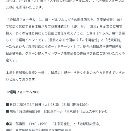
当社は、5月16日（火）東京・大手町の経団連ホールにおいて『JP環境フォーラム
2006』を開催いたします。
『JP環境フォーラム』は、紙・パルプおよびその関連商品を、各産業分野に向け
て幅広く供給する日本紙パルプ商事株式会社（JP）が、「環境」を企業の立場で
捉え、多くの皆様と共にその役割と責任を考えようと、１９９９年以来、毎年開催
している環境イベントです。8回目となる今回は『「未来可能性」と「持続可能」
ー次代をひらく環境対応の視点ー』をテーマとして、総合地球環境学研究所所長
日高敏隆氏、グリーン購入ネットワーク事務局長の佐藤博之氏にご講演いただく予
定です。
本年も来場者の皆様と一緒に、環境の世紀を生き抜く企業のあり方を考えていきた
いと思っております。
JP環境フォーラム2006
■ 日時：2006年5月16日（火）13:30～16:30（開場13:00）
■ 場所：経団連会館14F 経団連ホール（東京都千代田区大手町1-9-4）
●第一部講演 13:40～15:00 「未来可能性」と「地球研の使命」
講師：日高敏隆氏 総合地球環境学研究所 所長