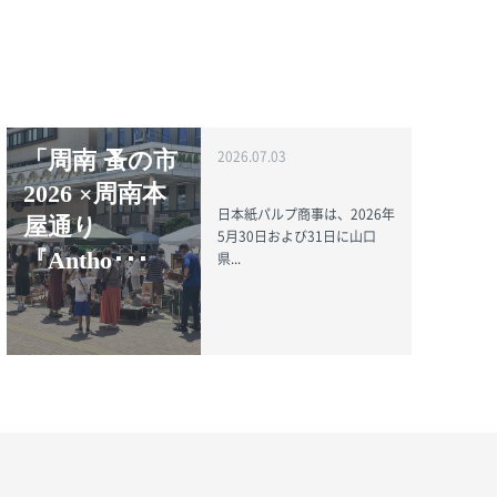
「周南 蚤の市
2026.07.03
2026 ×周南本
日本紙パルプ商事は、2026年
屋通り
5月30日および31日に山口
『Antho･･･
県...