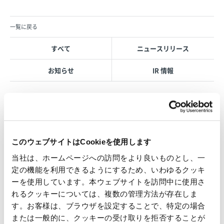
一覧に戻る
すべて
ニュースリリース
お知らせ
IR 情報
OVOL LOOP
このウェブサイトはCookieを使用します
グループ紹介映像【日本語版】
当社は、ホームページへの訪問をより良いものとし、一
2026.07.17
定の機能を利用できるようにするため、いわゆるクッキ
事業紹介
動画
ーを使用しています。本ウェブサイトを訪問中に使用さ
1845年の創業以来の歩み、グループが展開する5つの事業領域...
れるクッキーについては、複数の管理方法が存在しま
す。お客様は、ブラウザを設定することで、特定の場合
使用済み化粧品容器をネームプ
または一般的に、クッキーの受け取りを拒否することが
レートへリサイクル