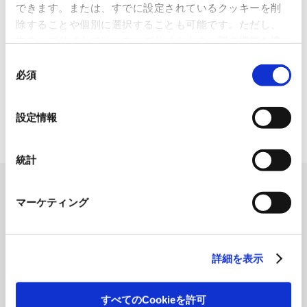
できます。または、すでに設定されているクッキーを削
2026.07.07
除することや個別に選択することも可能です。ただし、
化粧品・健康食品メーカーの株式会社ファンケル（以下、「ファ
本ウェブサイトでは、ウェブサイト上の一部の機能を適
ン...
切に運用するために技術的に必要なクッキーを使用して
同
いるので、ご注意ください。これらのクッキーが受け入
必須
「周南 蚤の市2026 ×周南本屋通
意
れられない場合、本ウェブサイトの機能が制限される場
り『Antho･･･
の
合があります。《
クッキーポリシー
》
選
2026.07.03
設定情報
択
日本紙パルプ商事は、2026年5月30日および31日に山口県...
統計
マーケティング
詳細を表示
すべてのCookieを許可