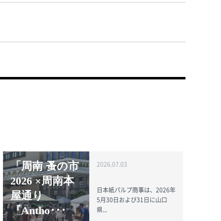
「周南 蚤の市
2026.07.03
2026 ×周南本
日本紙パルプ商事は、2026年
屋通り
5月30日および31日に山口
『Antho･･･
県...