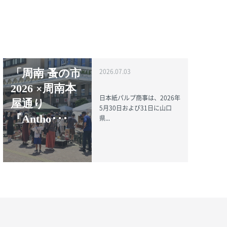
「周南 蚤の市
2026.07.03
2026 ×周南本
日本紙パルプ商事は、2026年
屋通り
5月30日および31日に山口
『Antho･･･
県...