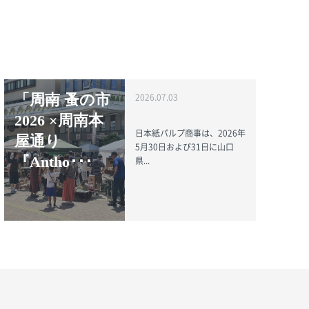
「周南 蚤の市
2026.07.03
2026 ×周南本
日本紙パルプ商事は、2026年
屋通り
5月30日および31日に山口
『Antho･･･
県...