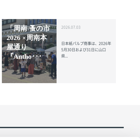
「周南 蚤の市
2026.07.03
2026 ×周南本
日本紙パルプ商事は、2026年
屋通り
5月30日および31日に山口
『Antho･･･
県...