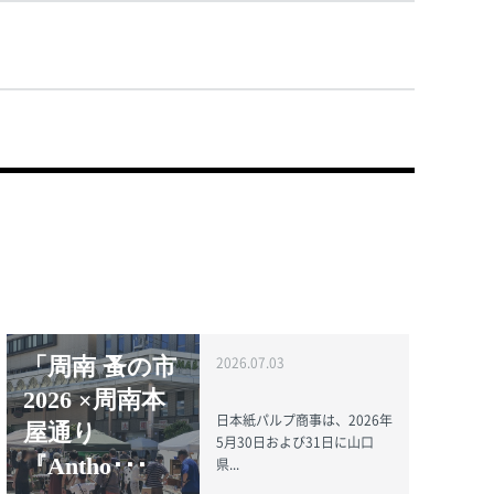
「周南 蚤の市
2026.07.03
2026 ×周南本
日本紙パルプ商事は、2026年
屋通り
5月30日および31日に山口
『Antho･･･
県...