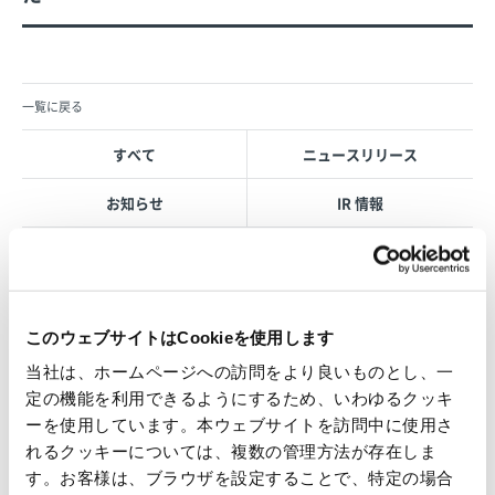
一覧に戻る
すべて
ニュースリリース
お知らせ
IR 情報
OVOL LOOP
このウェブサイトはCookieを使用します
グループ紹介映像【日本語版】
当社は、ホームページへの訪問をより良いものとし、一
定の機能を利用できるようにするため、いわゆるクッキ
2026.07.17
事業紹介
動画
ーを使用しています。本ウェブサイトを訪問中に使用さ
れるクッキーについては、複数の管理方法が存在しま
1845年の創業以来の歩み、グループが展開する5つの事業領域...
す。お客様は、ブラウザを設定することで、特定の場合