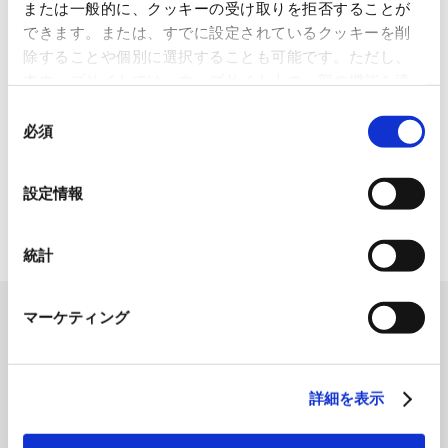
または一般的に、クッキーの受け取りを拒否することが
使用済み化粧品容器をネームプ
できます。または、すでに設定されているクッキーを削
レートへリサイクル
除することや個別に選択することも可能です。ただし、
2026.07.07
本ウェブサイトでは、ウェブサイト上の一部の機能を適
化粧品・健康食品メーカーの株式会社ファンケル（以下、「ファ
切に運用するために技術的に必要なクッキーを使用して
ン...
同
いるので、ご注意ください。これらのクッキーが受け入
必須
意
れられない場合、本ウェブサイトの機能が制限される場
「周南 蚤の市2026 ×周南本屋通
の
り『Antho･･･
合があります。《
クッキーポリシー
》
選
設定情報
2026.07.03
択
日本紙パルプ商事は、2026年5月30日および31日に山口県...
統計
マーケティング
詳細を表示