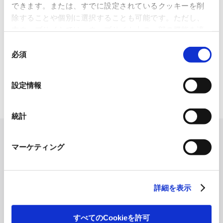
できます。または、すでに設定されているクッキーを削
2026.07.07
除することや個別に選択することも可能です。ただし、
化粧品・健康食品メーカーの株式会社ファンケル（以下、「ファ
本ウェブサイトでは、ウェブサイト上の一部の機能を適
ン...
切に運用するために技術的に必要なクッキーを使用して
同
いるので、ご注意ください。これらのクッキーが受け入
必須
「周南 蚤の市2026 ×周南本屋通
意
れられない場合、本ウェブサイトの機能が制限される場
り『Antho･･･
の
合があります。《
クッキーポリシー
》
選
2026.07.03
設定情報
択
日本紙パルプ商事は、2026年5月30日および31日に山口県...
統計
マーケティング
詳細を表示
すべてのCookieを許可