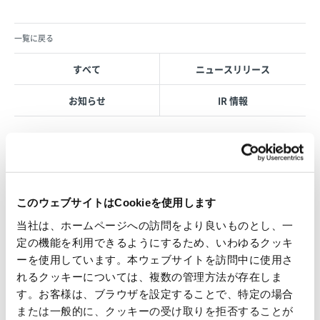
一覧に戻る
すべて
ニュースリリース
お知らせ
IR 情報
OVOL LOOP
このウェブサイトはCookieを使用します
グループ紹介映像【日本語版】
当社は、ホームページへの訪問をより良いものとし、一
2026.07.17
定の機能を利用できるようにするため、いわゆるクッキ
事業紹介
動画
ーを使用しています。本ウェブサイトを訪問中に使用さ
1845年の創業以来の歩み、グループが展開する5つの事業領域...
れるクッキーについては、複数の管理方法が存在しま
す。お客様は、ブラウザを設定することで、特定の場合
使用済み化粧品容器をネームプ
または一般的に、クッキーの受け取りを拒否することが
レートへリサイクル