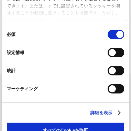
レートへリサイクル
できます。または、すでに設定されているクッキーを削
除することや個別に選択することも可能です。ただし、
2026.07.07
本ウェブサイトでは、ウェブサイト上の一部の機能を適
化粧品・健康食品メーカーの株式会社ファンケル（以下、「ファ
ン...
切に運用するために技術的に必要なクッキーを使用して
同
いるので、ご注意ください。これらのクッキーが受け入
必須
意
「周南 蚤の市2026 ×周南本屋通
れられない場合、本ウェブサイトの機能が制限される場
の
り『Antho･･･
合があります。《
クッキーポリシー
》
選
設定情報
2026.07.03
択
日本紙パルプ商事は、2026年5月30日および31日に山口県...
統計
マーケティング
詳細を表示
すべてのCookieを許可