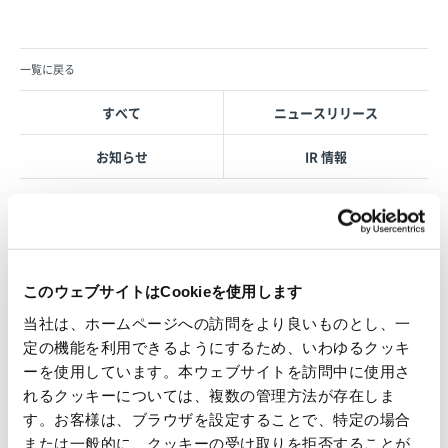
一覧に戻る
すべて
ニュースリリース
お知らせ
IR 情報
OVOL LOOP
このウェブサイトはCookieを使用します
グループ紹介映像【日本語版】
当社は、ホームページへの訪問をより良いものとし、一
2026.07.17
定の機能を利用できるようにするため、いわゆるクッキ
事業紹介
動画
ーを使用しています。本ウェブサイトを訪問中に使用さ
1845年の創業以来の歩み、グループが展開する5つの事業領域...
れるクッキーについては、複数の管理方法が存在しま
す。お客様は、ブラウザを設定することで、特定の場合
使用済み化粧品容器をネームプ
または一般的に、クッキーの受け取りを拒否することが