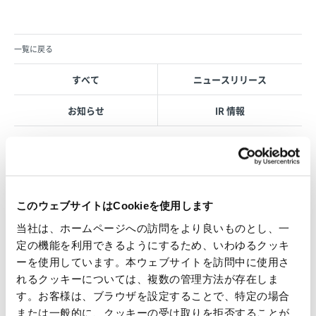
一覧に戻る
すべて
ニュースリリース
お知らせ
IR 情報
OVOL LOOP
このウェブサイトはCookieを使用します
グループ紹介映像【日本語版】
当社は、ホームページへの訪問をより良いものとし、一
2026.07.17
定の機能を利用できるようにするため、いわゆるクッキ
事業紹介
動画
ーを使用しています。本ウェブサイトを訪問中に使用さ
1845年の創業以来の歩み、グループが展開する5つの事業領域...
れるクッキーについては、複数の管理方法が存在しま
す。お客様は、ブラウザを設定することで、特定の場合
使用済み化粧品容器をネームプ
または一般的に、クッキーの受け取りを拒否することが