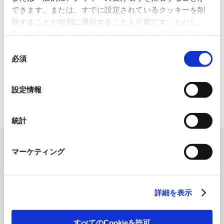
レートへリサイクル
できます。または、すでに設定されているクッキーを削
除することや個別に選択することも可能です。ただし、
2026.07.07
本ウェブサイトでは、ウェブサイト上の一部の機能を適
化粧品・健康食品メーカーの株式会社ファンケル（以下、「ファ
ン...
切に運用するために技術的に必要なクッキーを使用して
同
いるので、ご注意ください。これらのクッキーが受け入
必須
意
「周南 蚤の市2026 ×周南本屋通
れられない場合、本ウェブサイトの機能が制限される場
の
り『Antho･･･
合があります。《
クッキーポリシー
》
選
設定情報
2026.07.03
択
日本紙パルプ商事は、2026年5月30日および31日に山口県...
統計
マーケティング
詳細を表示
すべてのCookieを許可