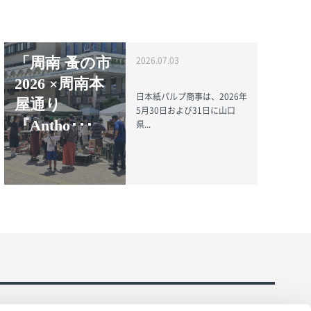
「周南 蚤の市
2026.07.03
2026 ×周南本
日本紙パルプ商事は、2026年
屋通り
5月30日および31日に山口
『Antho･･･
県...