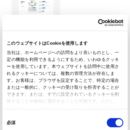
本件に関するお問い合わせ先
このウェブサイトはCookieを使用します
日本紙パルプ商事株式会社 広報IR室 TEL:03-5548-4026
当社は、ホームページへの訪問をより良いものとし、一
定の機能を利用できるようにするため、いわゆるクッキ
ーを使用しています。本ウェブサイトを訪問中に使用さ
一覧に戻る
れるクッキーについては、複数の管理方法が存在しま
すべて
ニュースリリース
す。お客様は、ブラウザを設定することで、特定の場合
または一般的に、クッキーの受け取りを拒否することが
お知らせ
IR 情報
できます。または、すでに設定されているクッキーを削
除することや個別に選択することも可能です。ただし、
本ウェブサイトでは、ウェブサイト上の一部の機能を適
切に運用するために技術的に必要なクッキーを使用して
同
OVOL LOOP
いるので、ご注意ください。これらのクッキーが受け入
必須
意
れられない場合、本ウェブサイトの機能が制限される場