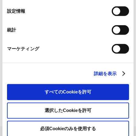
の
グループ紹介映像【日本語版】
合があります。《
クッキーポリシー
》
選
設定情報
2026.07.17
択
事業紹介
動画
統計
1845年の創業以来の歩み、グループが展開する5つの事業領域...
使用済み化粧品容器をネームプ
マーケティング
レートへリサイクル
2026.07.07
化粧品・健康食品メーカーの株式会社ファンケル（以下、「ファ
詳細を表示
ン...
「周南 蚤の市2026 ×周南本屋通
すべてのCookieを許可
り『Antho･･･
2026.07.03
選択したCookieを許可
日本紙パルプ商事は、2026年5月30日および31日に山口県...
必須Cookieのみを使用する