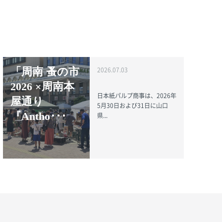
「周南 蚤の市
2026.07.03
2026 ×周南本
日本紙パルプ商事は、2026年
屋通り
5月30日および31日に山口
『Antho･･･
県...