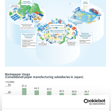
Wastepaper Usage
(Consolidated paper manufacturing subsidiaries in Japan)