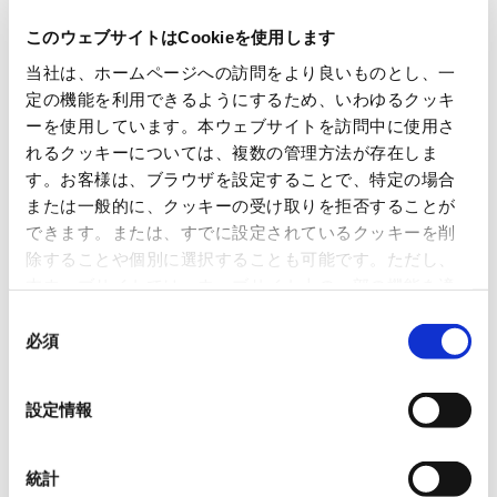
このウェブサイトはCookieを使用します
当社は、ホームページへの訪問をより良いものとし、一
定の機能を利用できるようにするため、いわゆるクッキ
Industrial Waste Generated
(Parent company and consolidated subsidiaries in Japan)
ーを使用しています。本ウェブサイトを訪問中に使用さ
れるクッキーについては、複数の管理方法が存在しま
す。お客様は、ブラウザを設定することで、特定の場合
または一般的に、クッキーの受け取りを拒否することが
できます。または、すでに設定されているクッキーを削
除することや個別に選択することも可能です。ただし、
本ウェブサイトでは、ウェブサイト上の一部の機能を適
切に運用するために技術的に必要なクッキーを使用して
同
いるので、ご注意ください。これらのクッキーが受け入
必須
意
れられない場合、本ウェブサイトの機能が制限される場
の
Final treatment refers to controlled waste delivered to landfill facilities,
合があります。《
クッキーポリシー
》
選
mainly the ashes and other waste generated at power plants.
設定情報
択
Recycling Results at Eco-Port Kyushu
(Plastic containers and packaging)
統計