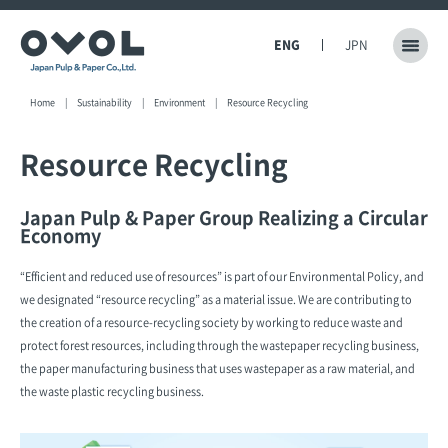
ENG
JPN
Home
Sustainability
Environment
Resource Recycling
Resource Recycling
Japan Pulp & Paper Group Realizing a Circular
Economy
“Efficient and reduced use of resources” is part of our Environmental Policy, and
we designated “resource recycling” as a material issue. We are contributing to
the creation of a resource-recycling society by working to reduce waste and
protect forest resources, including through the wastepaper recycling business,
the paper manufacturing business that uses wastepaper as a raw material, and
the waste plastic recycling business.