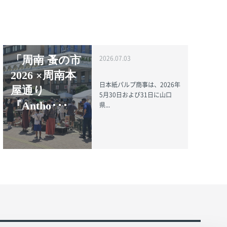
「周南 蚤の市
2026.07.03
2026 ×周南本
日本紙パルプ商事は、2026年
屋通り
5月30日および31日に山口
『Antho･･･
県...