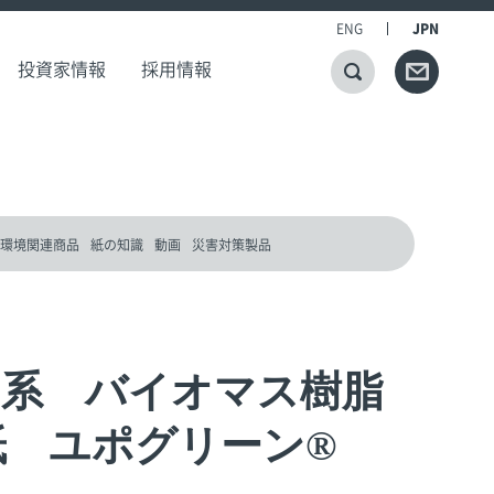
ENG
JPN
投資家情報
採用情報
環境関連商品
紙の知識
動画
災害対策製品
系 バイオマス樹脂
紙 ユポグリーン®