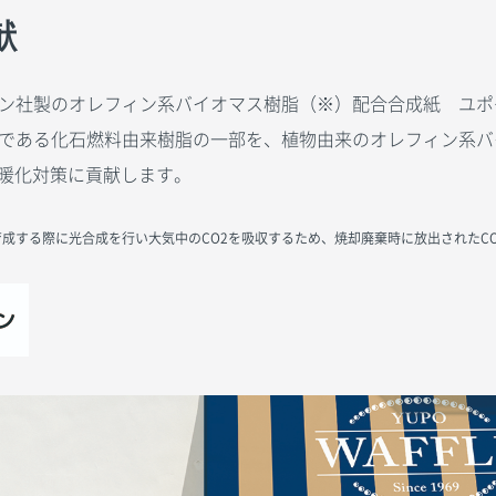
献
ン社製のオレフィン系バイオマス樹脂（※）配合合成紙 ユポ
である化石燃料由来樹脂の一部を、植物由来のオレフィン系バ
温暖化対策に貢献します。
成する際に光合成を行い大気中のCO2を吸収するため、焼却廃棄時に放出されたC