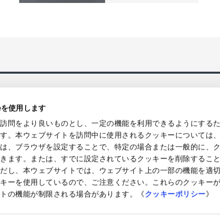
ieを使用します
の訪問をより良いものとし、一定の機能を利用できるようにする
ます。本ウェブサイトを訪問中に使用されるクッキーについては
様は、ブラウザを設定することで、特定の場合または一般的に、
できます。または、すでに設定されているクッキーを削除するこ
国発送、バルク/ロット販売・卸売対
環境貢献型の製品などによるソリュ
提案やコンサルティングを提供
ただし、本ウェブサイトでは、ウェブサイト上の一部の機能を適
ッキーを使用しているので、ご注意ください。これらのクッキー
イトの機能が制限される場合があります。《
クッキーポリシー
》
ー
サイトのご利用について
アクセシビリティに対する考え方
サイ