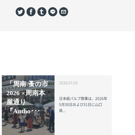
「周南 蚤の市
2026.07.03
2026 ×周南本
日本紙パルプ商事は、2026年
屋通り
5月30日および31日に山口
『Antho･･･
県...