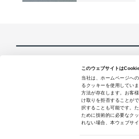
このウェブサイトはCook
当社は、ホームページへ
るクッキーを使用してい
方法が存在します。お客
け取りを拒否することが
採用情報
在庫品即日全
応のECサイト
択することも可能です。
ために技術的に必要なク
れない場合、本ウェブサ
個人情報保護方針
GDPRプライバシーポリシー
クッキーポリシ