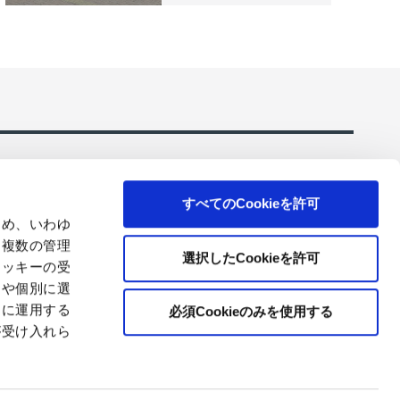
すべてのCookieを許可
ため、いわゆ
、複数の管理
選択したCookieを許可
クッキーの受
とや個別に選
ーションのご
コアレックスの環境にやさしいトイレットペーパ
ー・ティシューを販売
切に運用する
必須Cookieのみを使用する
が受け入れら
トマップ
© Japan Pulp & Paper Co., Ltd.