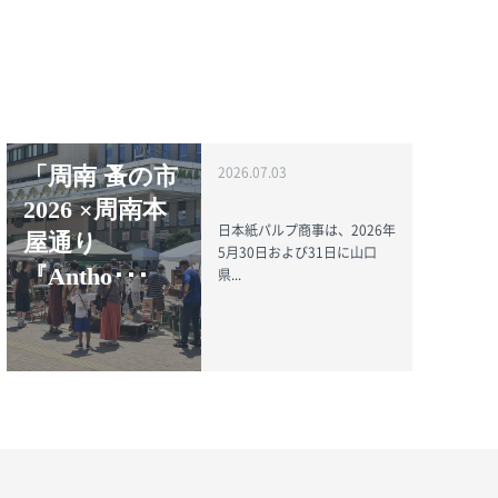
「周南 蚤の市
2026.07.03
2026 ×周南本
日本紙パルプ商事は、2026年
屋通り
5月30日および31日に山口
『Antho･･･
県...