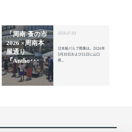
「周南 蚤の市
2026.07.03
2026 ×周南本
日本紙パルプ商事は、2026年
屋通り
5月30日および31日に山口
『Antho･･･
県...