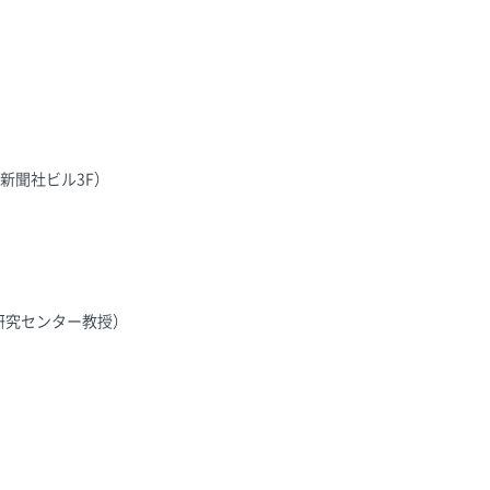
）
済新聞社ビル3F）
研究センター教授）