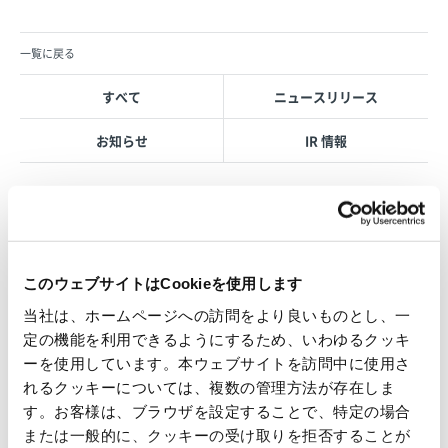
一覧に戻る
すべて
ニュースリリース
お知らせ
IR 情報
OVOL LOOP
このウェブサイトはCookieを使用します
グループ紹介映像【日本語版】
当社は、ホームページへの訪問をより良いものとし、一
2026.07.17
定の機能を利用できるようにするため、いわゆるクッキ
事業紹介
動画
ーを使用しています。本ウェブサイトを訪問中に使用さ
1845年の創業以来の歩み、グループが展開する5つの事業領域...
れるクッキーについては、複数の管理方法が存在しま
す。お客様は、ブラウザを設定することで、特定の場合
使用済み化粧品容器をネームプ
または一般的に、クッキーの受け取りを拒否することが
レートへリサイクル