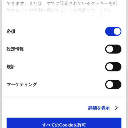
できます。または、すでに設定されているクッキーを削
2026.07.07
除することや個別に選択することも可能です。ただし、
化粧品・健康食品メーカーの株式会社ファンケル（以下、「ファ
本ウェブサイトでは、ウェブサイト上の一部の機能を適
ン...
切に運用するために技術的に必要なクッキーを使用して
同
いるので、ご注意ください。これらのクッキーが受け入
必須
「周南 蚤の市2026 ×周南本屋通
意
れられない場合、本ウェブサイトの機能が制限される場
り『Antho･･･
の
合があります。《
クッキーポリシー
》
選
2026.07.03
設定情報
択
日本紙パルプ商事は、2026年5月30日および31日に山口県...
統計
マーケティング
詳細を表示
すべてのCookieを許可