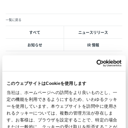
一覧に戻る
すべて
ニュースリリース
お知らせ
IR 情報
OVOL LOOP
このウェブサイトはCookieを使用します
グループ紹介映像【日本語版】
当社は、ホームページへの訪問をより良いものとし、一
2026.07.17
定の機能を利用できるようにするため、いわゆるクッキ
事業紹介
動画
ーを使用しています。本ウェブサイトを訪問中に使用さ
1845年の創業以来の歩み、グループが展開する5つの事業領域...
れるクッキーについては、複数の管理方法が存在しま
す。お客様は、ブラウザを設定することで、特定の場合
使用済み化粧品容器をネームプ
または一般的に、クッキーの受け取りを拒否することが