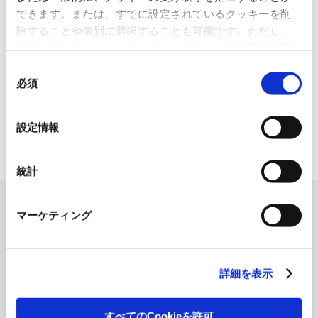
レートへリサイクル
できます。または、すでに設定されているクッキーを削
除することや個別に選択することも可能です。ただし、
2026.07.07
本ウェブサイトでは、ウェブサイト上の一部の機能を適
化粧品・健康食品メーカーの株式会社ファンケル（以下、「ファ
ン...
切に運用するために技術的に必要なクッキーを使用して
同
いるので、ご注意ください。これらのクッキーが受け入
必須
意
「周南 蚤の市2026 ×周南本屋通
れられない場合、本ウェブサイトの機能が制限される場
の
り『Antho･･･
合があります。《
クッキーポリシー
》
選
設定情報
2026.07.03
択
日本紙パルプ商事は、2026年5月30日および31日に山口県...
統計
マーケティング
詳細を表示
すべてのCookieを許可